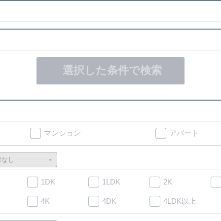
選択した条件で検索
マンション
アパート
1DK
1LDK
2K
4K
4DK
4LDK以上