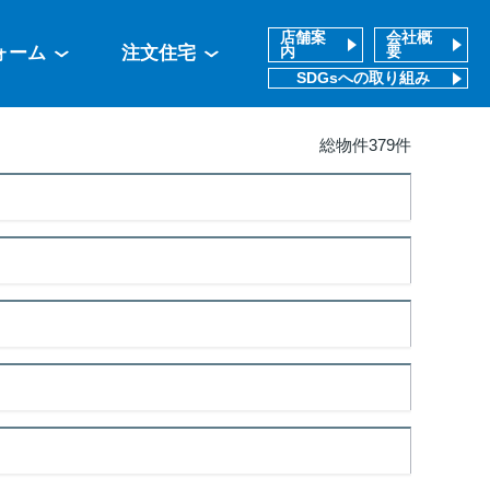
店舗案
会社概
ォーム
注文住宅
内
要
SDGsへの取り組み
総物件379件