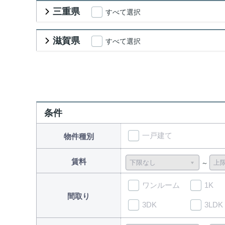
三重県
すべて選択
滋賀県
すべて選択
条件
一戸建て
物件種別
賃料
ワンルーム
1K
間取り
3DK
3LDK