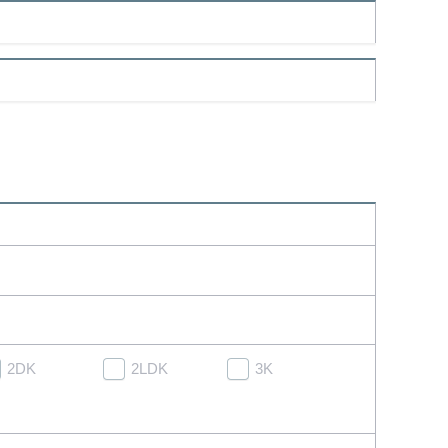
2DK
2LDK
3K