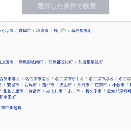
選択した条件で検索
つくば市
鹿嶋市
坂東市
桜川市
猿島郡境町
濃加茂市
羽島郡岐南町
羽島郡笠松町
加茂郡坂祝町
古屋市港区
名古屋市南区
名古屋市守山区
名古屋市緑区
名古屋
市
安城市
西尾市
蒲郡市
犬山市
常滑市
江南市
小牧市
北名古屋市
弥富市
みよし市
あま市
長久手市
愛知郡東郷
郡幸田町
三重郡川越町