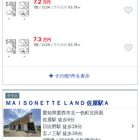
7.2
万円
1階 / 2LDK /
専有面積
63.78㎡
7.3
万円
1階 / 2LDK /
専有面積
63.78㎡
その他1件を表示
テラス
ＭＡＩＳＯＮＥＴＴＥ ＬＡＮＤ 佐屋駅Ａ
愛知県愛西市北一色町北田面
佐屋駅 徒歩9分
日比野駅 徒歩28分
五ノ三駅 徒歩36分