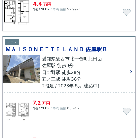
4.4
万円
1階 / 2LDK /
専有面積
52.99㎡
テラス
ＭＡＩＳＯＮＥＴＴＥ ＬＡＮＤ 佐屋駅Ｂ
愛知県愛西市北一色町北田面
佐屋駅 徒歩9分
日比野駅 徒歩28分
五ノ三駅 徒歩36分
2階建 / 2026年 8月(建築中)
7.2
万円
1階 / 2LDK /
専有面積
63.78㎡