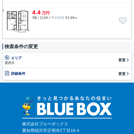
4.4
万円
1階 / 2LDK /
専有面積
52.99㎡
検索条件の変更
エリア
変更
愛西市
詳細条件
変更
株式会社ブルーボックス
愛知県稲沢市正明寺2丁目16-4