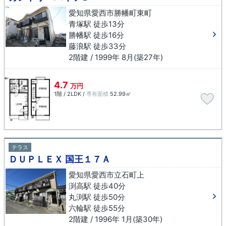
愛知県愛西市勝幡町東町
青塚駅 徒歩13分
勝幡駅 徒歩16分
藤浪駅 徒歩33分
2階建 / 1999年 8月(築27年)
4.7
万円
1階 / 2LDK /
専有面積
52.99㎡
テラス
ＤＵＰＬＥＸ 国王１７Ａ
愛知県愛西市立石町上
渕高駅 徒歩40分
丸渕駅 徒歩50分
六輪駅 徒歩55分
2階建 / 1996年 1月(築30年)