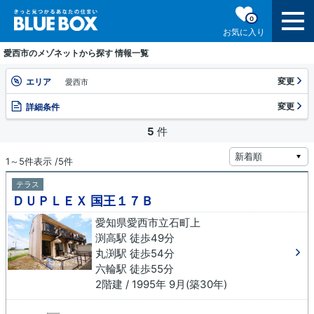
0
お気に入り
愛西市のメゾネットから探す 情報一覧
変更
エリア
愛西市
変更
詳細条件
5
件
1～5件表示 /5件
テラス
ＤＵＰＬＥＸ 国王１７Ｂ
愛知県愛西市立石町上
渕高駅 徒歩49分
丸渕駅 徒歩54分
六輪駅 徒歩55分
2階建 / 1995年 9月(築30年)