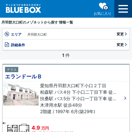
0
お気に入り
丹羽郡大口町のメゾネットから探す 情報一覧
変更
エリア
丹羽郡大口町
変更
詳細条件
1
件
テラス
エランドールＢ
愛知県丹羽郡大口町下小口２丁目
柏森駅 バス4分 下小口二丁目下車 徒歩3分
扶桑駅 バス5分 下小口一丁目下車 徒歩2分
木津用水駅 徒歩48分
2階建 / 1997年 6月(築29年)
4.9
万円