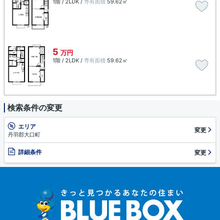
1階 / 2LDK /
専有面積
59.62㎡
5
万円
1階 / 2LDK /
専有面積
59.62㎡
検索条件の変更
エリア
変更
丹羽郡大口町
詳細条件
変更