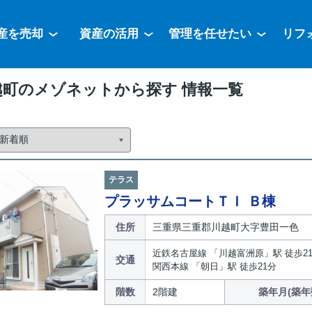
産を売却
資産の活用
管理を任せたい
リフ
越町のメゾネットから探す 情報一覧
テラス
プラッサムコートＴＩ Ｂ棟
住所
三重県三重郡川越町大字豊田一色
近鉄名古屋線 「川越富洲原」駅 徒歩2
交通
関西本線 「朝日」駅 徒歩21分
階数
2階建
築年月(築年