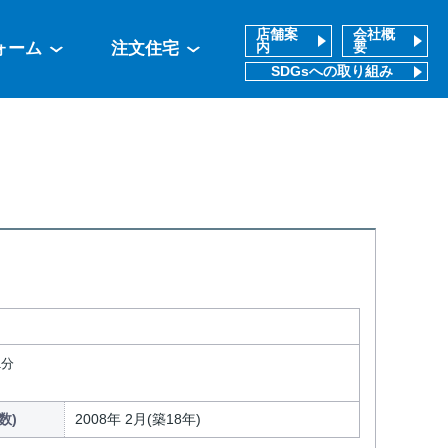
店舗案
会社概
ォーム
注文住宅
内
要
SDGsへの取り組み
1分
数)
2008年 2月(築18年)