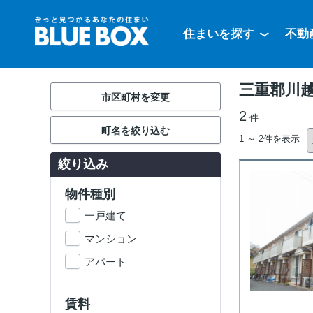
住まいを探す
不動
三重郡川
市区町村を変更
2
件
町名を絞り込む
1 ～ 2件を表示
絞り込み
物件種別
一戸建て
マンション
アパート
賃料