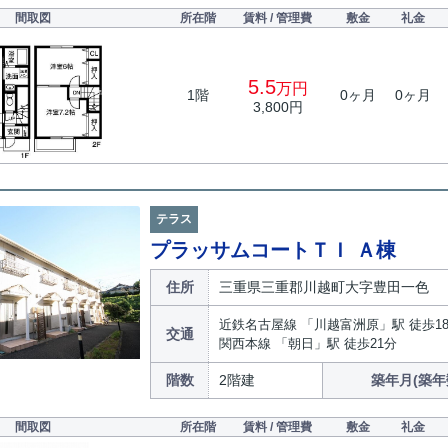
間取図
所在階
賃料 / 管理費
敷金
礼金
5.5
万円
1階
0ヶ月
0ヶ月
3,800円
テラス
プラッサムコートＴＩ Ａ棟
住所
三重県三重郡川越町大字豊田一色
近鉄名古屋線 「川越富洲原」駅 徒歩1
交通
関西本線 「朝日」駅 徒歩21分
階数
2階建
築年月(築年
間取図
所在階
賃料 / 管理費
敷金
礼金