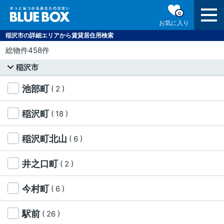
0
お気に入り
稲沢市の詳細エリアから賃貸居住用検索
総物件458件
稲沢市
池部町
( 2 )
稲沢町
( 18 )
稲沢町北山
( 6 )
井之口町
( 2 )
今村町
( 6 )
駅前
( 26 )