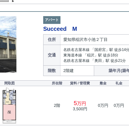
アパート
Succeed M
住所
愛知県稲沢市小池２丁目
名鉄名古屋本線 「国府宮」駅 徒歩14
交通
東海道本線 「稲沢」駅 徒歩18分
名鉄名古屋本線 「奥田」駅 徒歩21分
階数
2階建
築年月(築年
間取図
所在階
賃料 / 管理費
敷金
礼金
5
万円
2階
0万円
0万円
3,500円