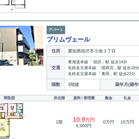
アパート
プリムヴェール
住所
愛知県稲沢市小池３丁目
東海道本線 「稲沢」駅 徒歩14分
交通
名鉄名古屋本線 「国府宮」駅 徒歩18
名鉄名古屋本線 「奥田」駅 徒歩22分
階数
3階建
築年月(築年
間取図
所在階
賃料 / 管理費
敷金
礼金
10.9
万円
1階
0万円
15万円
6,000円