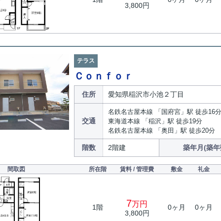
3,800円
テラス
Ｃｏｎｆｏｒ
住所
愛知県稲沢市小池２丁目
名鉄名古屋本線 「国府宮」駅 徒歩16
交通
東海道本線 「稲沢」駅 徒歩19分
名鉄名古屋本線 「奥田」駅 徒歩20分
階数
2階建
築年月(築年
間取図
所在階
賃料 / 管理費
敷金
礼金
7
万円
1階
0ヶ月
0ヶ月
3,800円