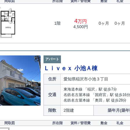
間取図
所在階
賃料 / 管理費
敷金
礼金
4
万円
1階
0ヶ月
0ヶ月
4,500円
アパート
Ｌｉｖｅｘ 小池Ａ棟
住所
愛知県稲沢市小池３丁目
東海道本線 「稲沢」駅 徒歩7分
交通
名鉄名古屋本線 「国府宮」駅 徒歩16
名鉄名古屋本線 「奥田」駅 徒歩28分
階数
2階建
築年月(築年
間取図
所在階
賃料 / 管理費
敷金
礼金