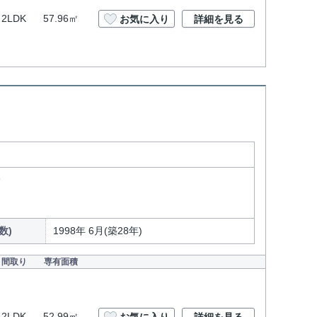
2LDK
57.96㎡
お気に入り
詳細を見る
分
数)
1998年 6月(築28年)
間取り
専有面積
2LDK
52.99㎡