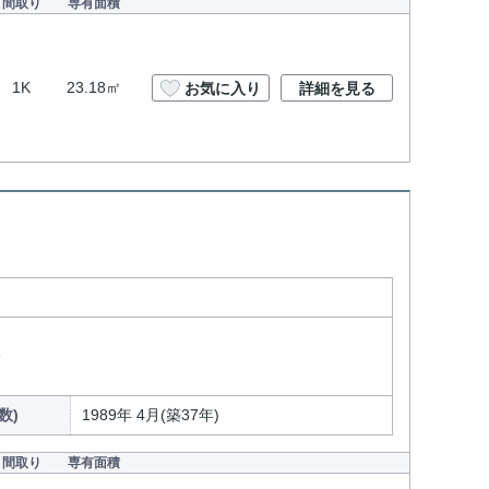
間取り
専有面積
1K
23.18㎡
お気に入り
詳細を見る
分
数)
1989年 4月(築37年)
間取り
専有面積