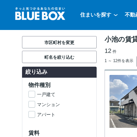
住まいを探す
不動
小池の賃
市区町村を変更
12
件
町名を絞り込む
1 ～ 12件を表示
絞り込み
物件種別
一戸建て
マンション
アパート
賃料