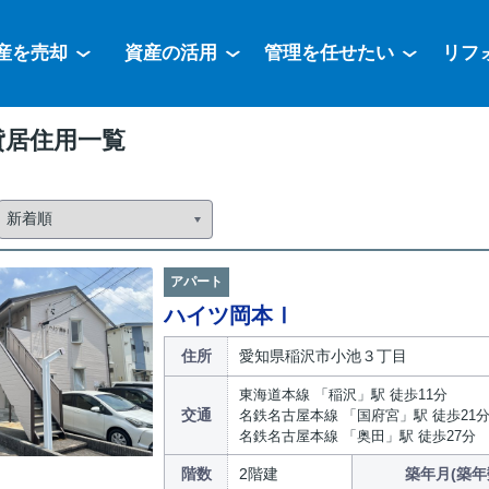
産を売却
資産の活用
管理を任せたい
リフ
貸居住用一覧
アパート
ハイツ岡本Ⅰ
住所
愛知県稲沢市小池３丁目
東海道本線 「稲沢」駅 徒歩11分
交通
名鉄名古屋本線 「国府宮」駅 徒歩21
名鉄名古屋本線 「奥田」駅 徒歩27分
階数
2階建
築年月(築年