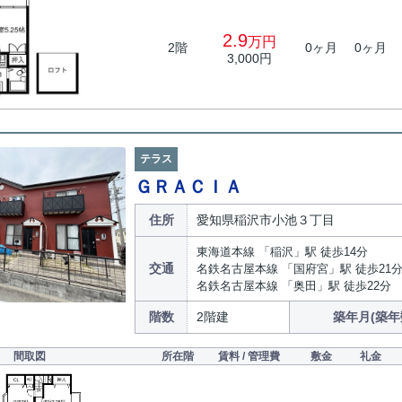
2.9
万円
2階
0ヶ月
0ヶ月
3,000円
テラス
ＧＲＡＣＩＡ
住所
愛知県稲沢市小池３丁目
東海道本線 「稲沢」駅 徒歩14分
交通
名鉄名古屋本線 「国府宮」駅 徒歩21
名鉄名古屋本線 「奥田」駅 徒歩22分
階数
2階建
築年月(築年
間取図
所在階
賃料 / 管理費
敷金
礼金