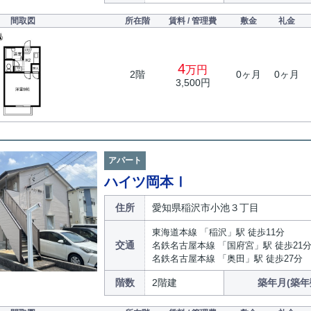
間取図
所在階
賃料 / 管理費
敷金
礼金
4
万円
2階
0ヶ月
0ヶ月
3,500円
アパート
ハイツ岡本Ⅰ
住所
愛知県稲沢市小池３丁目
東海道本線 「稲沢」駅 徒歩11分
交通
名鉄名古屋本線 「国府宮」駅 徒歩21
名鉄名古屋本線 「奥田」駅 徒歩27分
階数
2階建
築年月(築年