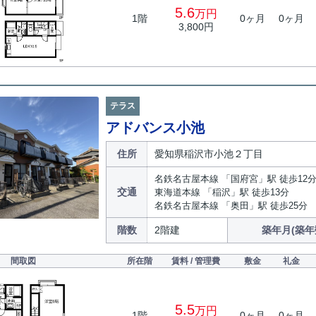
5.6
万円
1階
0ヶ月
0ヶ月
3,800円
テラス
アドバンス小池
住所
愛知県稲沢市小池２丁目
名鉄名古屋本線 「国府宮」駅 徒歩12
交通
東海道本線 「稲沢」駅 徒歩13分
名鉄名古屋本線 「奥田」駅 徒歩25分
階数
2階建
築年月(築年
間取図
所在階
賃料 / 管理費
敷金
礼金
5.5
万円
1階
0ヶ月
0ヶ月