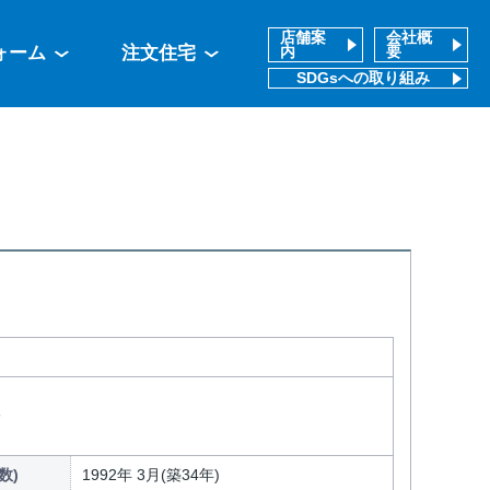
店舗案
会社概
ォーム
注文住宅
内
要
SDGsへの取り組み
分
数)
1992年 3月(築34年)