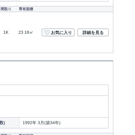
間取り
専有面積
1K
23.18㎡
お気に入り
詳細を見る
分
数)
1992年 3月(築34年)