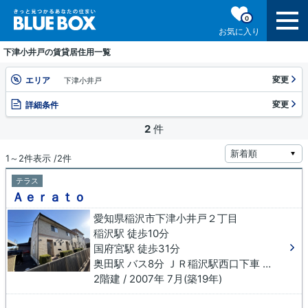
0
お気に入り
下津小井戸の賃貸居住用一覧
変更
エリア
下津小井戸
変更
詳細条件
2
件
1～2件表示 /2件
テラス
Ａｅｒａｔｏ
愛知県稲沢市下津小井戸２丁目
稲沢駅 徒歩10分
国府宮駅 徒歩31分
奥田駅 バス8分 ＪＲ稲沢駅西口下車 徒歩15分
2階建 / 2007年 7月(築19年)