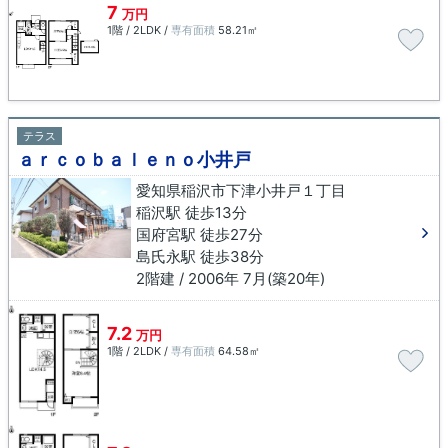
7
万円
1階 / 2LDK /
専有面積
58.21㎡
テラス
ａｒｃｏｂａｌｅｎｏ小井戸
愛知県稲沢市下津小井戸１丁目
稲沢駅 徒歩13分
国府宮駅 徒歩27分
島氏永駅 徒歩38分
2階建 / 2006年 7月(築20年)
7.2
万円
1階 / 2LDK /
専有面積
64.58㎡