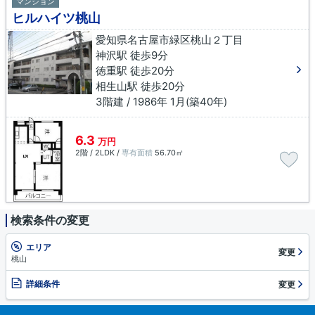
マンション
ヒルハイツ桃山
愛知県名古屋市緑区桃山２丁目
神沢駅 徒歩9分
徳重駅 徒歩20分
相生山駅 徒歩20分
3階建 / 1986年 1月(築40年)
6.3
万円
2階 / 2LDK /
専有面積
56.70㎡
検索条件の変更
エリア
変更
桃山
詳細条件
変更