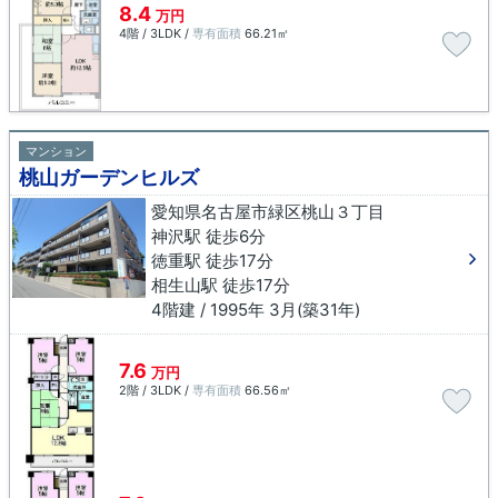
8.4
万円
4階 / 3LDK /
専有面積
66.21㎡
マンション
桃山ガーデンヒルズ
愛知県名古屋市緑区桃山３丁目
神沢駅 徒歩6分
徳重駅 徒歩17分
相生山駅 徒歩17分
4階建 / 1995年 3月(築31年)
7.6
万円
2階 / 3LDK /
専有面積
66.56㎡