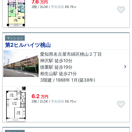
7.6
万円
3階 / 3LDK /
専有面積
66.76㎡
マンション
第2ヒルハイツ桃山
愛知県名古屋市緑区桃山２丁目
神沢駅 徒歩10分
徳重駅 徒歩19分
相生山駅 徒歩21分
3階建 / 1988年 1月(築38年)
6.2
万円
2階 / 2LDK /
専有面積
56.70㎡