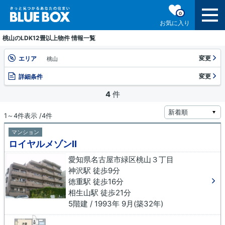
0
お気に入り
桃山のLDK12畳以上物件 情報一覧
変更
エリア
桃山
変更
詳細条件
4
件
1～4件表示 /4件
マンション
ロイヤルメゾンⅡ
愛知県名古屋市緑区桃山３丁目
神沢駅 徒歩9分
徳重駅 徒歩16分
相生山駅 徒歩21分
5階建 / 1993年 9月(築32年)