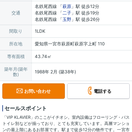
名鉄尾西線 「
萩原
」駅 徒歩12分
交通
名鉄尾西線 「
二子
」駅 徒歩19分
名鉄尾西線 「
玉野
」駅 徒歩26分
間取り
1LDK
所在地
愛知県一宮市萩原町萩原字上町 110
専有面積
43.74㎡
築年月(築年
1988年 2月 (築38年)
数)
お問い合わせ
電話する
セールスポイント
「VIP KLAVIER」のここがイチオシ。室内設備はフローリング・バス
トイレ別などが揃っており、とても充実しています。高層マンショ
ンの最上階にあるお部屋です。駅まで徒歩12分の物件です。一宮市