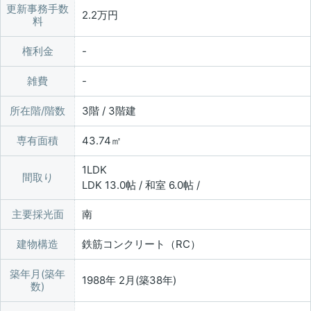
更新事務手数
2.2万円
料
権利金
雑費
所在階/階数
3階 / 3階建
専有面積
43.74㎡
1LDK
間取り
LDK 13.0帖 / 和室 6.0帖 /
主要採光面
南
建物構造
鉄筋コンクリート（RC）
築年月(築年
1988年 2月(築38年)
数)