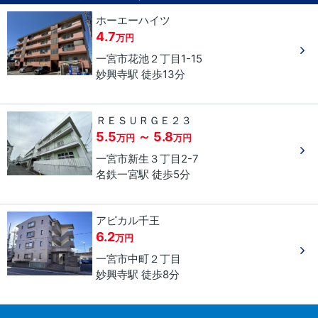
ホーエーハイツ
4.7
万円
一宮市
花池
２丁目
1-15
妙興寺駅 徒歩13分
ＲＥＳＵＲＧＥ２３
5.5
～ 5.8
万円
万円
一宮市
新生
３丁目
2-7
名鉄一宮駅 徒歩5分
アピカル千王
6.2
万円
一宮市
中町
２丁目
妙興寺駅 徒歩8分