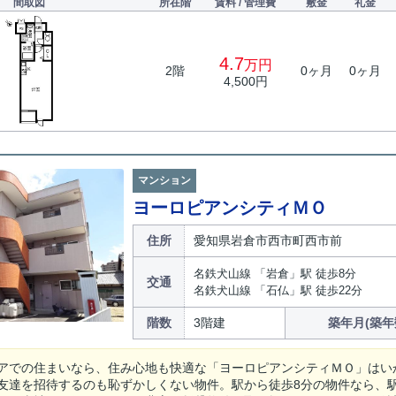
間取図
所在階
賃料 / 管理費
敷金
礼金
4.7
万円
2階
0ヶ月
0ヶ月
4,500円
マンション
ヨーロピアンシティＭＯ
住所
愛知県岩倉市西市町西市前
名鉄犬山線 「岩倉」駅 徒歩8分
交通
名鉄犬山線 「石仏」駅 徒歩22分
階数
3階建
築年月(築年
アでの住まいなら、住み心地も快適な「ヨーロピアンシティＭＯ」はい
友達を招待するのも恥ずかしくない物件。駅から徒歩8分の物件なら、