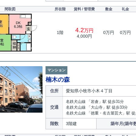
間取図
所在階
賃料 / 管理費
敷金
礼金
4.2
万円
1階
0万円
0万円
4,000円
マンション
楠木の森
住所
愛知県小牧市小木４丁目
名鉄犬山線 「岩倉」駅 徒歩31分
交通
名鉄犬山線 「大山寺」駅 徒歩33分
名鉄犬山線 「徳重・名古屋芸大」駅 徒
階数
3階建
築年月(築年数