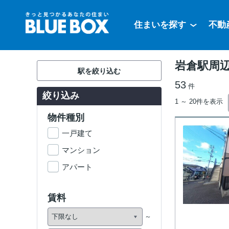
住まいを探す
不動
岩倉駅周
駅を絞り込む
53
件
絞り込み
1 ～ 20件を表示
物件種別
一戸建て
マンション
アパート
賃料