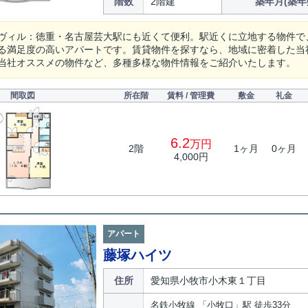
階数
2階建
築年月(築年
ヴィル：徳重・名古屋芸大駅にも近くて便利。駅近くに立地する物件で
る満足度の高いアパートです。賃貸物件を探すなら、地域に密着した当
当社オススメの物件など、多種多様な物件情報をご紹介いたします。
間取図
所在階
賃料 / 管理費
敷金
礼金
6.2
万円
2階
1ヶ月
0ヶ月
4,000円
アパート
藤塚ハイツ
住所
愛知県小牧市小木東１丁目
名鉄小牧線 「小牧口」駅 徒歩33分