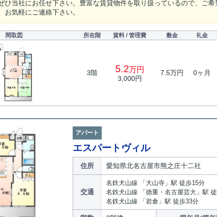
ぜひ当社にお任せ下さい。豊富な賃貸物件を取り扱っているので、ご希
、お気軽にご連絡下さい。
間取図
所在階
賃料 / 管理費
敷金
礼金
5.2
万円
3階
7.5万円
0ヶ月
3,000円
アパート
エスパートヴィル
住所
愛知県北名古屋市熊之庄十二社
名鉄犬山線 「大山寺」駅 徒歩15分
交通
名鉄犬山線 「徳重・名古屋芸大」駅 徒
名鉄犬山線 「岩倉」駅 徒歩33分