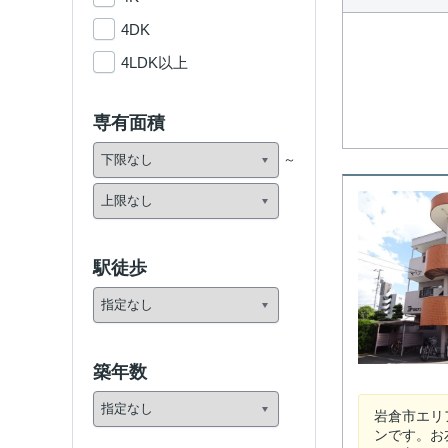
4DK
4LDK以上
専有面積
駅徒歩
築年数
岩倉市エリ
ンです。お