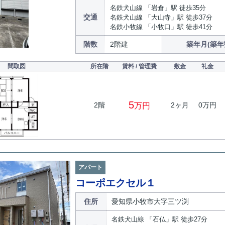
名鉄犬山線 「岩倉」駅 徒歩35分
交通
名鉄犬山線 「大山寺」駅 徒歩37分
名鉄小牧線 「小牧口」駅 徒歩41分
階数
2階建
築年月(築年
間取図
所在階
賃料 / 管理費
敷金
礼金
5
2階
2ヶ月
0万円
万円
アパート
コーポエクセル１
住所
愛知県小牧市大字三ツ渕
名鉄犬山線 「石仏」駅 徒歩27分