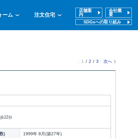
店舗案
会社概
ォーム
注文住宅
内
要
SDGsへの取り組み
1
2
3
次へ
歩22分
数)
1999年 8月(築27年)