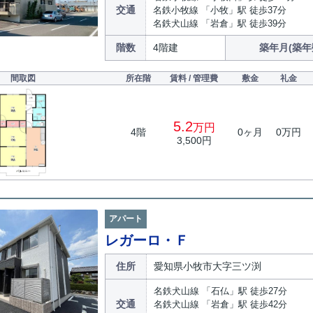
交通
名鉄小牧線 「小牧」駅 徒歩37分
名鉄犬山線 「岩倉」駅 徒歩39分
階数
4階建
築年月(築年
間取図
所在階
賃料 / 管理費
敷金
礼金
5.2
万円
4階
0ヶ月
0万円
3,500円
アパート
レガーロ・Ｆ
住所
愛知県小牧市大字三ツ渕
名鉄犬山線 「石仏」駅 徒歩27分
交通
名鉄犬山線 「岩倉」駅 徒歩42分