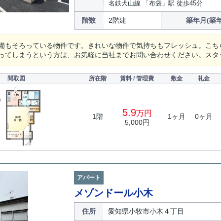
名鉄犬山線 「布袋」駅 徒歩45分
階数
2階建
築年月(築年
備もそろっている物件です。きれいな物件で気持ちもフレッシュ。こち
ってしまうという方は、お気軽に当社までお問い合わせください。スタ
間取図
所在階
賃料 / 管理費
敷金
礼金
5.9
万円
1階
1ヶ月
0ヶ月
5,000円
アパート
メゾンドール小木
住所
愛知県小牧市小木４丁目