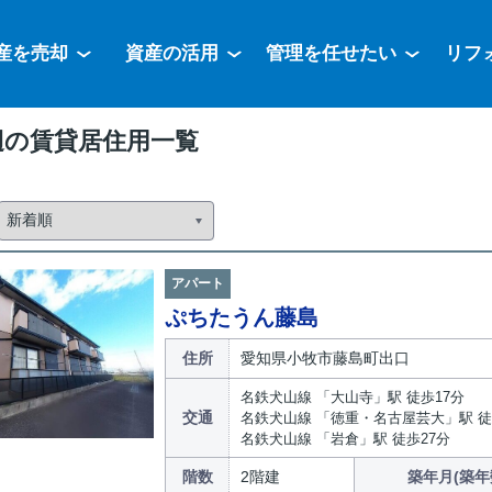
産を売却
資産の活用
管理を任せたい
リフ
辺の賃貸居住用一覧
アパート
ぷちたうん藤島
住所
愛知県小牧市藤島町出口
名鉄犬山線 「大山寺」駅 徒歩17分
交通
名鉄犬山線 「徳重・名古屋芸大」駅 徒
名鉄犬山線 「岩倉」駅 徒歩27分
階数
2階建
築年月(築年