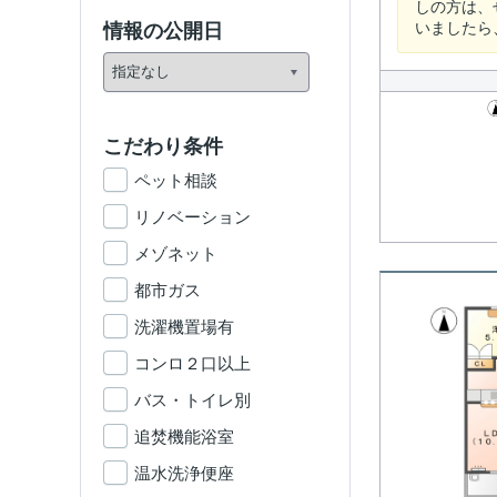
しの方は、
いましたら
情報の公開日
こだわり条件
ペット相談
リノベーション
メゾネット
都市ガス
洗濯機置場有
コンロ２口以上
バス・トイレ別
追焚機能浴室
温水洗浄便座