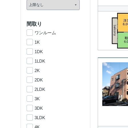
間取り
ワンルーム
1K
1DK
1LDK
2K
2DK
2LDK
3K
3DK
3LDK
4K