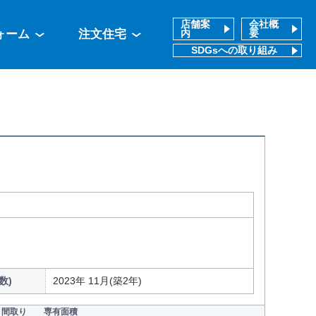
店舗案
会社概
ォーム
注文住宅
内
要
SDGsへの取り組み
数)
2023年 11月(築2年)
間取り
専有面積