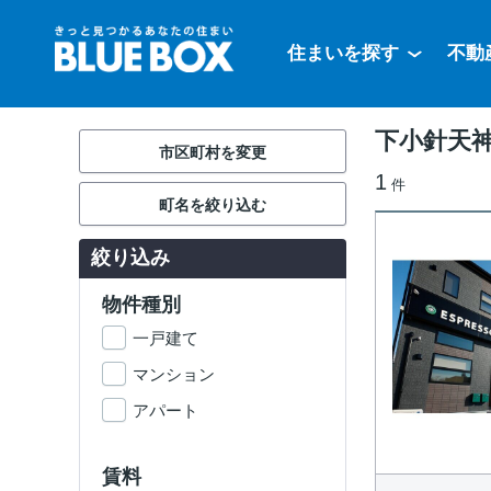
住まいを探す
不動
下小針天
市区町村を変更
1
件
町名を絞り込む
絞り込み
物件種別
一戸建て
マンション
アパート
賃料