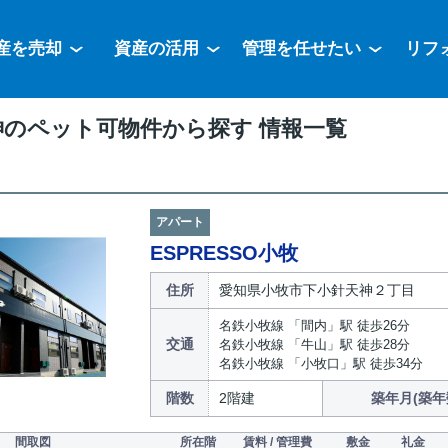
産を売却
資産の活用
管理を任せたい
リフ
神のペット可物件から探す 情報一覧
アパート
ESPRESSO小牧
住所
愛知県小牧市下小針天神２丁目
名鉄小牧線 「間内」駅 徒歩26分
交通
名鉄小牧線 「牛山」駅 徒歩28分
名鉄小牧線 「小牧口」駅 徒歩34分
階数
2階建
築年月(築年
間取図
所在階
賃料 / 管理費
敷金
礼金