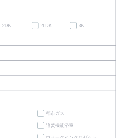
2DK
2LDK
3K
都市ガス
追焚機能浴室
ウォークインクロゼット