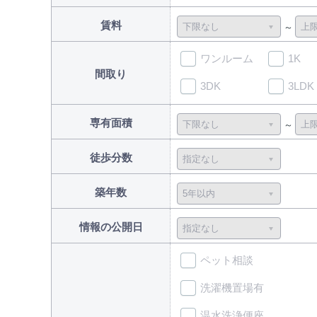
賃料
ワンルーム
1K
間取り
3DK
3LDK
専有面積
徒歩分数
築年数
情報の公開日
ペット相談
洗濯機置場有
温水洗浄便座