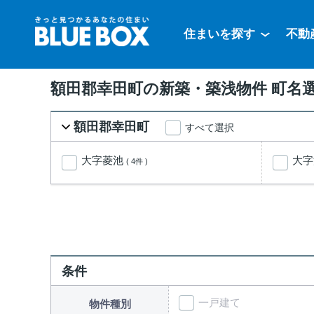
住まいを探す
不動
額田郡幸田町の新築・築浅物件 町名
額田郡幸田町
すべて選択
大字菱池
大
( 4件 )
条件
一戸建て
物件種別