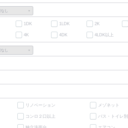
1DK
1LDK
2K
4K
4DK
4LDK以上
リノベーション
メゾネット
コンロ２口以上
バス・トイレ別
独立洗面台
エアコン