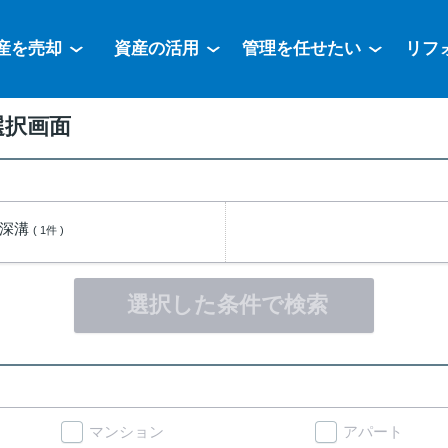
産を売却
資産の活用
管理を任せたい
リフ
選択画面
字深溝
( 1件 )
選択した条件で検索
マンション
アパート