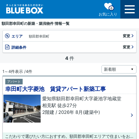
0
お気に入り
額田郡幸田町の新築・築浅物件 情報一覧
変更
エリア
額田郡幸田町
変更
詳細条件
4
件
1～4件表示 /4件
アパート
幸田町大字菱池 賃貸アパート新築工事
愛知県額田郡幸田町大字菱池字地蔵堂
相見駅 徒歩27分
2階建 / 2026年 8月(建築中)
こだわりで選びたい方におすすめ。額田郡幸田町エリアで住まいをお探しなら「幸田町大字菱池 賃貸アパート新築工事」。今引っ越しをお考えの方におすすめなのが、こちらのアパートです。額田郡幸田町エリアで新たな生活を始めたいとお考えの方。賃貸情報のことなら当社にお任せ下さい。地域に密着しておりますので、確かな地域情報と賃貸情報をご紹介いたします。お気軽にお問い合わせ下さい。