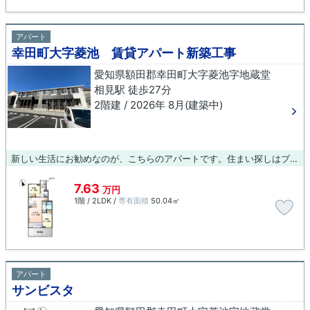
アパート
幸田町大字菱池 賃貸アパート新築工事
愛知県額田郡幸田町大字菱池字地蔵堂
相見駅 徒歩27分
2階建 / 2026年 8月(建築中)
新しい生活にお勧めなのが、こちらのアパートです。住まい探しはブルーボックス 岡崎支店で！当社では額田郡幸田町の賃貸情報を扱っておりますので、住まい探しの際にはお任せ下さい。
7.63
万円
1階 / 2LDK /
専有面積
50.04㎡
アパート
サンビスタ