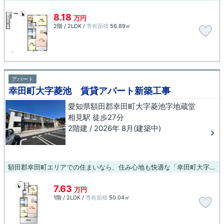
8.18
万円
2階 / 2LDK /
専有面積
56.89㎡
アパート
幸田町大字菱池 賃貸アパート新築工事
愛知県額田郡幸田町大字菱池字地蔵堂
相見駅 徒歩27分
2階建 / 2026年 8月(建築中)
額田郡幸田町エリアでの住まいなら、住み心地も快適な「幸田町大字菱池 賃貸アパート新築工事」はいかがでしょうか。設備も充実していて住みやすい、魅力が詰まったアパートです。相見周辺で暮らせば、交通面で不便を感じることも少ないでしょう。お引っ越しをお考えなら、お気軽にお問い合わせ下さい。
7.63
万円
1階 / 2LDK /
専有面積
50.04㎡