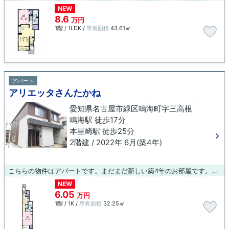
NEW
8.6
万円
1階 / 1LDK /
専有面積
43.61㎡
アパート
アリエッタさんたかね
愛知県名古屋市緑区鳴海町字三高根
鳴海駅 徒歩17分
本星崎駅 徒歩25分
2階建 / 2022年 6月(築4年)
こちらの物件はアパートです。まだまだ新しい築4年のお部屋です。自分の力で、楽しい暮らしを築いていきましょう。あなたの考えに沿った物件選びのお手伝いをさせてください。数多くの物件をご用意してお待ちしております。
NEW
6.05
万円
1階 / 1K /
専有面積
32.25㎡