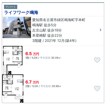
アパート
ライフワーク鳴海
愛知県名古屋市緑区鳴海町字本町
鳴海駅 徒歩5分
左京山駅 徒歩19分
本星崎駅 徒歩22分
3階建 / 2021年 12月(築4年)
6.5
万円
1階 / 1LDK /
専有面積
30.09㎡
6.7
万円
2階 / 1LDK /
専有面積
29.98㎡