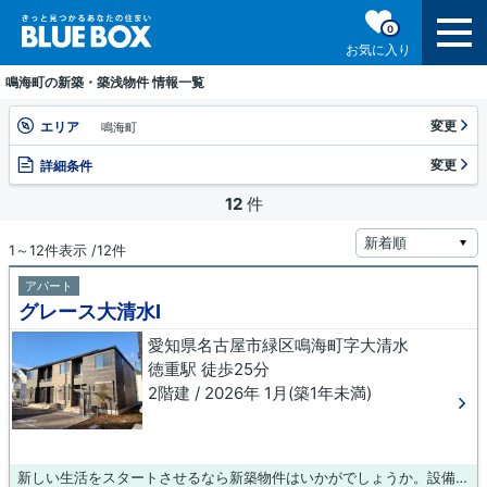
0
お気に入り
鳴海町の新築・築浅物件 情報一覧
変更
エリア
鳴海町
変更
詳細条件
12
件
1～12件表示 /12件
アパート
グレース大清水Ⅰ
愛知県名古屋市緑区鳴海町字大清水
徳重駅 徒歩25分
2階建 / 2026年 1月(築1年未満)
新しい生活をスタートさせるなら新築物件はいかがでしょうか。設備も充実していて住みやすい、魅力が詰まったアパートです。令和8年築で、多くの方がご満足の物件はこちらです。賃貸物件をお探しの方は、ぜひ当社にお任せ下さい。お客様のご希望に適した物件やニーズに合わせた物件のご紹介をいたします。お気軽にご連絡下さい。