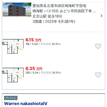
愛知県名古屋市緑区鳴海町字宿地
鳴海駅 バス10分 みどり市民病院下車 徒歩1分
左京山駅 徒歩18分
3階建 / 2025年 8月(築1年)
6.15
万円
1階 / 1LDK /
専有面積
30.91㎡
6.35
万円
3階 / 1LDK /
専有面積
30.91㎡
アパート
Warren nakashiotaⅣ