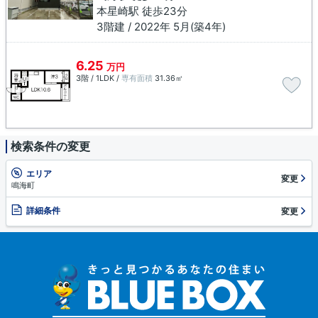
本星崎駅 徒歩23分
3階建 / 2022年 5月(築4年)
6.25
万円
3階 / 1LDK /
専有面積
31.36㎡
検索条件の変更
エリア
変更
鳴海町
詳細条件
変更