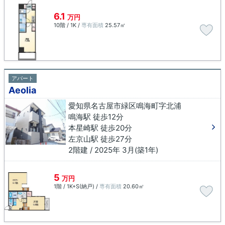
6.1
万円
10階 / 1K /
専有面積
25.57㎡
アパート
Aeolia
愛知県名古屋市緑区鳴海町字北浦
鳴海駅 徒歩12分
本星崎駅 徒歩20分
左京山駅 徒歩27分
2階建 / 2025年 3月(築1年)
5
万円
1階 / 1K+S(納戸) /
専有面積
20.60㎡