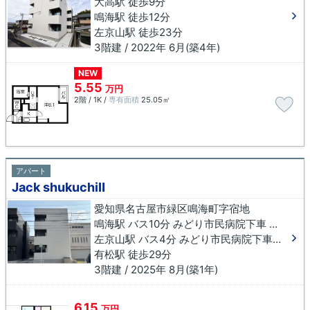
大高駅 徒歩9分
鳴海駅 徒歩12分
左京山駅 徒歩23分
3階建 / 2022年 6月(築4年)
NEW
5.55
万円
2階 / 1K /
専有面積
25.05㎡
アパート
Jack shukuchiⅡ
愛知県名古屋市緑区鳴海町字宿地
鳴海駅 バス10分 みどり市民病院下車 徒歩1分
左京山駅 バス4分 みどり市民病院下車 徒歩2分
有松駅 徒歩29分
3階建 / 2025年 8月(築1年)
6.15
万円