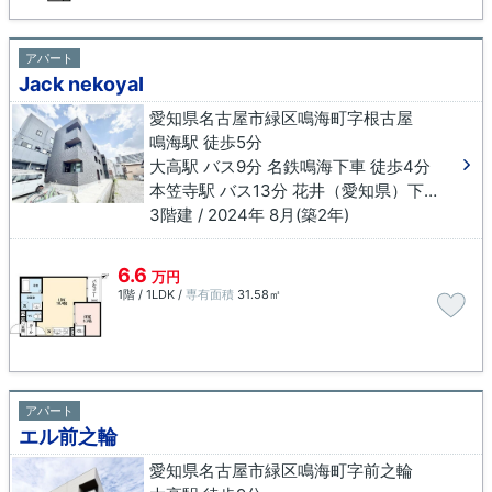
アパート
Jack nekoyaⅠ
愛知県名古屋市緑区鳴海町字根古屋
鳴海駅 徒歩5分
大高駅 バス9分 名鉄鳴海下車 徒歩4分
本笠寺駅 バス13分 花井（愛知県）下車 徒歩5分
3階建 / 2024年 8月(築2年)
6.6
万円
1階 / 1LDK /
専有面積
31.58㎡
アパート
エル前之輪
愛知県名古屋市緑区鳴海町字前之輪