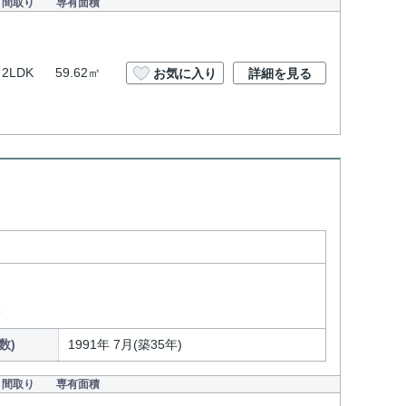
間取り
専有面積
2LDK
59.62㎡
お気に入り
詳細を見る
分
数)
1991年 7月(築35年)
間取り
専有面積