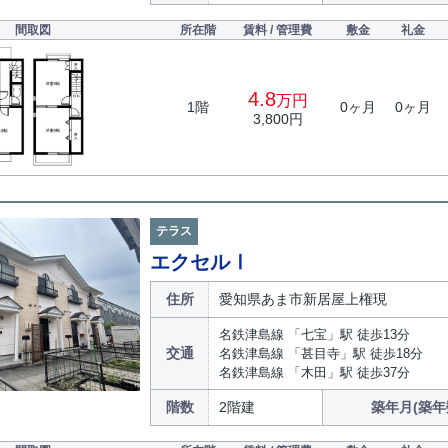
間取図
所在階
賃料 / 管理費
敷金
礼金
4.8
万円
1階
0ヶ月
0ヶ月
3,800円
テラス
エクセルⅠ
住所
愛知県あま市新居屋上権現
名鉄津島線 「七宝」駅 徒歩13分
交通
名鉄津島線 「甚目寺」駅 徒歩18分
名鉄津島線 「木田」駅 徒歩37分
階数
2階建
築年月(築年