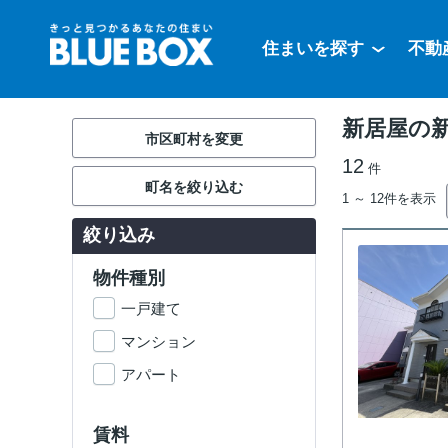
住まいを探す
不動
新居屋の
市区町村を変更
12
件
町名を絞り込む
1 ～ 12件を表示
絞り込み
物件種別
一戸建て
マンション
アパート
賃料