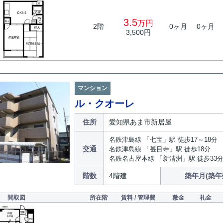
3.5
万円
2階
0ヶ月
0ヶ月
3,500円
マンション
ル・クオーレ
住所
愛知県あま市新居屋
名鉄津島線 「七宝」駅 徒歩17～18分
交通
名鉄津島線 「甚目寺」駅 徒歩18分
名鉄名古屋本線 「新清洲」駅 徒歩33
階数
4階建
築年月(築年
間取図
所在階
賃料 / 管理費
敷金
礼金