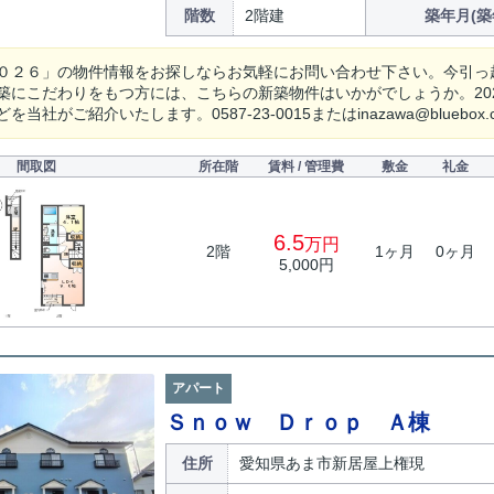
階数
2階建
築年月(築
０２６」の物件情報をお探しならお気軽にお問い合わせ下さい。今引っ
築にこだわりをもつ方には、こちらの新築物件はいかがでしょうか。20
を当社がご紹介いたします。0587-23-0015またはinazawa@blueb
間取図
所在階
賃料 / 管理費
敷金
礼金
6.5
万円
2階
1ヶ月
0ヶ月
5,000円
アパート
Ｓｎｏｗ Ｄｒｏｐ Ａ棟
住所
愛知県あま市新居屋上権現