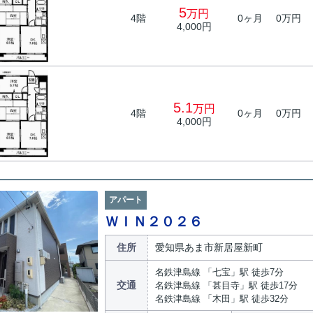
5
万円
4階
0ヶ月
0万円
4,000円
5.1
万円
4階
0ヶ月
0万円
4,000円
アパート
ＷＩＮ２０２６
住所
愛知県あま市新居屋新町
名鉄津島線 「七宝」駅 徒歩7分
交通
名鉄津島線 「甚目寺」駅 徒歩17分
名鉄津島線 「木田」駅 徒歩32分