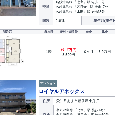
名鉄津島線 「七宝」駅 徒歩10分
交通
名鉄津島線 「甚目寺」駅 徒歩17分
名鉄津島線 「木田」駅 徒歩35分
階数
2階建
築年月(築年数
間取図
所在階
賃料 / 管理費
敷金
礼金
6.9
万円
1階
0ヶ月
6.9万円
3,500円
マンション
ロイヤルアネックス
住所
愛知県あま市新居屋小舟戸
名鉄津島線 「七宝」駅 徒歩13分
交通
名鉄津島線 「甚目寺」駅 徒歩19分