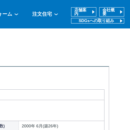
店舗案
会社概
ォーム
注文住宅
内
要
SDGsへの取り組み
数)
2000年 6月(築26年)