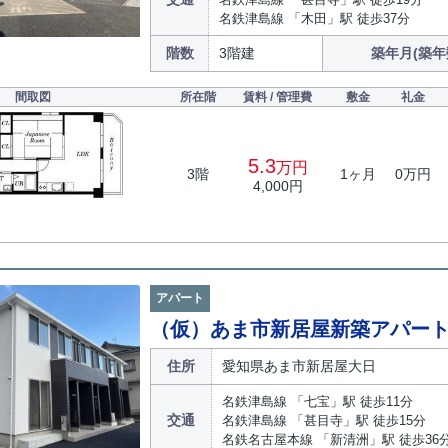
名鉄津島線 「木田」駅 徒歩37分
階数
3階建
築年月(築年
間取図
所在階
賃料 / 管理費
敷金
礼金
5.3
万円
3階
1ヶ月
0万円
4,000円
アパート
（仮）あま市新居屋新築アパー
住所
愛知県あま市新居屋大日
名鉄津島線 「七宝」駅 徒歩11分
交通
名鉄津島線 「甚目寺」駅 徒歩15分
名鉄名古屋本線 「新清洲」駅 徒歩36