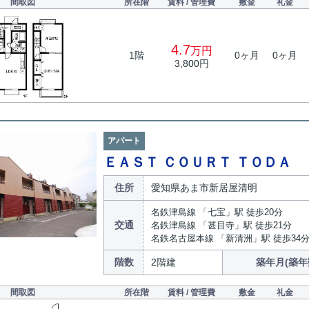
間取図
所在階
賃料 / 管理費
敷金
礼金
4.7
万円
1階
0ヶ月
0ヶ月
3,800円
アパート
ＥＡＳＴ ＣＯＵＲＴ ＴＯＤＡ
住所
愛知県あま市新居屋清明
名鉄津島線 「七宝」駅 徒歩20分
交通
名鉄津島線 「甚目寺」駅 徒歩21分
名鉄名古屋本線 「新清洲」駅 徒歩34
階数
2階建
築年月(築年
間取図
所在階
賃料 / 管理費
敷金
礼金