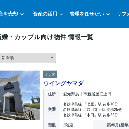
産を売却
資産の活用
管理を任せたい
リフ
新婚・カップル向け物件 情報一覧
テラス
ウイングヤマダ
住所
愛知県あま市新居屋江上田
名鉄津島線 「七宝」駅 徒歩10分
交通
名鉄津島線 「甚目寺」駅 徒歩25分
名鉄津島線 「木田」駅 徒歩33分
階数
2階建
築年月(築年