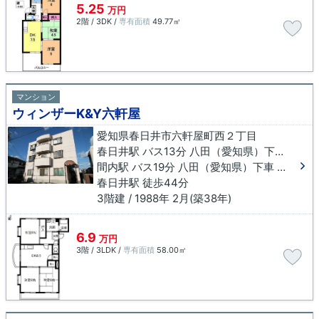
5.25
万円
2階 / 3DK /
専有面積
49.77㎡
マンション
ウィンザーK&Y六軒屋
愛知県春日井市六軒屋町西２丁目
春日井駅 バス13分 八田（愛知県）下車 徒歩3分
間内駅 バス19分 八田（愛知県）下車 徒歩4分
春日井駅 徒歩44分
3階建 / 1988年 2月(築38年)
6.9
万円
3階 / 3LDK /
専有面積
58.00㎡