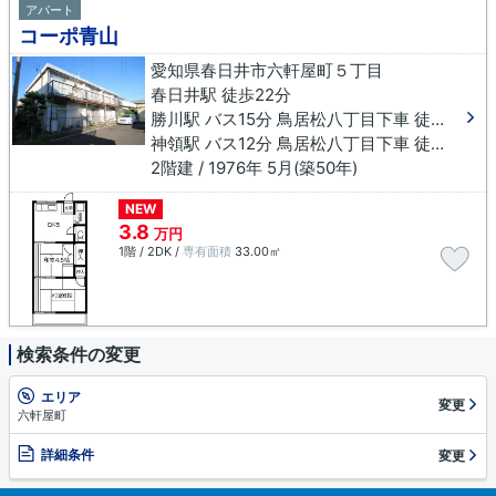
アパート
コーポ青山
愛知県春日井市六軒屋町５丁目
春日井駅 徒歩22分
勝川駅 バス15分 鳥居松八丁目下車 徒歩11分
神領駅 バス12分 鳥居松八丁目下車 徒歩10分
2階建 / 1976年 5月(築50年)
NEW
3.8
万円
1階 / 2DK /
専有面積
33.00㎡
検索条件の変更
エリア
変更
六軒屋町
詳細条件
変更