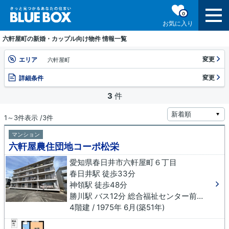
0
お気に入り
六軒屋町の新婚・カップル向け物件 情報一覧
変更
エリア
六軒屋町
変更
詳細条件
3
件
1～3件表示 /3件
マンション
六軒屋農住団地コーポ松栄
愛知県春日井市六軒屋町６丁目
春日井駅 徒歩33分
神領駅 徒歩48分
勝川駅 バス12分 総合福祉センター前（春日井市）下車 徒歩19分
4階建 / 1975年 6月(築51年)