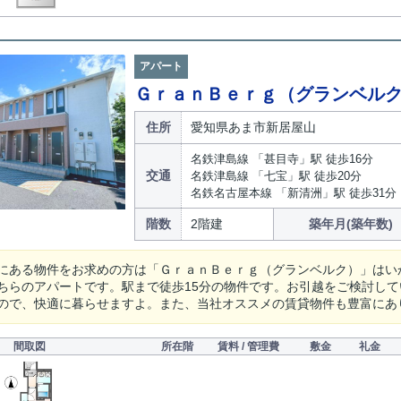
アパート
ＧｒａｎＢｅｒｇ（グランベル
住所
愛知県あま市新居屋山
名鉄津島線 「甚目寺」駅 徒歩16分
交通
名鉄津島線 「七宝」駅 徒歩20分
名鉄名古屋本線 「新清洲」駅 徒歩31分
階数
2階建
築年月(築年数)
にある物件をお求めの方は「ＧｒａｎＢｅｒｇ（グランベルク）」はい
ちらのアパートです。駅まで徒歩15分の物件です。お引越をご検討し
ので、快適に暮らせますよ。また、当社オススメの賃貸物件も豊富にあ
間取図
所在階
賃料 / 管理費
敷金
礼金