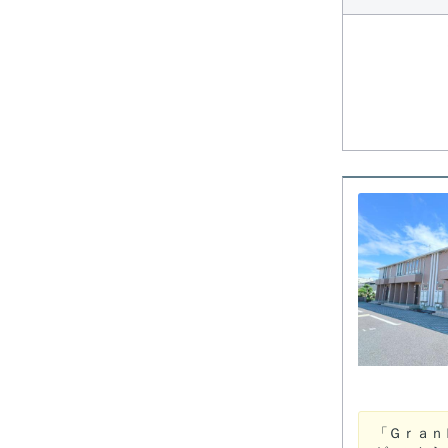
「Ｇｒａｎ