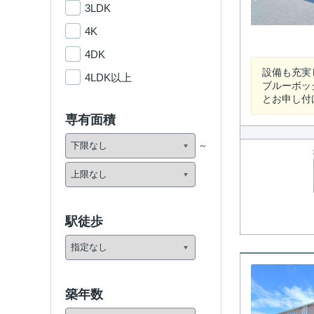
3LDK
4K
4DK
設備も充実
4LDK以上
ブルーボッ
とお申し付
専有面積
駅徒歩
築年数