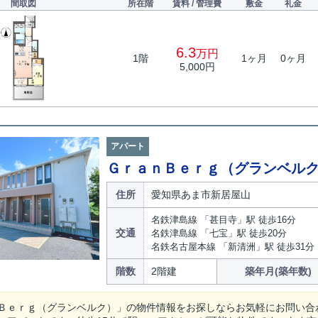
間取図
所在階
賃料 / 管理費
敷金
礼金
6.3
万円
1階
1ヶ月
0ヶ月
5,000円
アパート
ＧｒａｎＢｅｒｇ（グランベル
住所
愛知県あま市新居屋山
名鉄津島線 「甚目寺」駅 徒歩16分
交通
名鉄津島線 「七宝」駅 徒歩20分
名鉄名古屋本線 「新清洲」駅 徒歩31分
階数
2階建
築年月(築年数)
Ｂｅｒｇ（グランベルク）」の物件情報をお探しならお気軽にお問い合