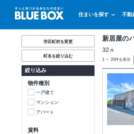
住まいを探す
不動
新居屋の
市区町村を変更
32
件
町名を絞り込む
1 ～ 20件を表示
絞り込み
物件種別
一戸建て
マンション
アパート
賃料