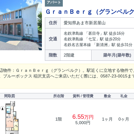
アパート
ＧｒａｎＢｅｒｇ（グランベル
住所
愛知県あま市新居屋山
名鉄津島線 「甚目寺」駅 徒歩16分
交通
名鉄津島線 「七宝」駅 徒歩20分
名鉄名古屋本線 「新清洲」駅 徒歩31分
階数
2階建
築年月(築年数)
辺物件：ＧｒａｎＢｅｒｇ（グランベルク）。駅近くに立地する物件で
。ブルーボックス 稲沢支店へご来店いただく際には、0587-23-001
間取図
所在階
賃料 / 管理費
敷金
礼金
6.55
万円
1階
1ヶ月
0ヶ月
5,000円