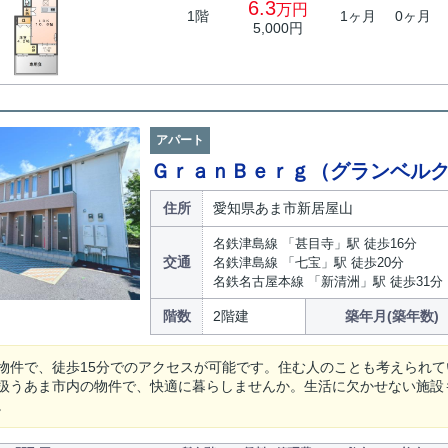
6.3
万円
1階
1ヶ月
0ヶ月
5,000円
アパート
ＧｒａｎＢｅｒｇ（グランベル
住所
愛知県あま市新居屋山
名鉄津島線 「甚目寺」駅 徒歩16分
交通
名鉄津島線 「七宝」駅 徒歩20分
名鉄名古屋本線 「新清洲」駅 徒歩31分
階数
2階建
築年月(築年数)
物件で、徒歩15分でのアクセスが可能です。住む人のことも考えられて
扱うあま市内の物件で、快適に暮らしませんか。生活に欠かせない施設も充実
。