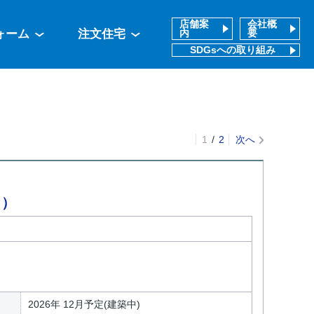
店舗案
会社概
ォーム
注文住宅
内
要
SDGsへの取り組み
1
2
次へ
ク）
2026年 12月予定(建築中)