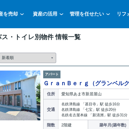
産を売却
資産の活用
管理を任せたい
リフ
バス・トイレ別物件 情報一覧
アパート
ＧｒａｎＢｅｒｇ（グランベル
住所
愛知県あま市新居屋山
名鉄津島線 「甚目寺」駅 徒歩16分
交通
名鉄津島線 「七宝」駅 徒歩20分
名鉄名古屋本線 「新清洲」駅 徒歩31分
階数
2階建
築年月(築年数)