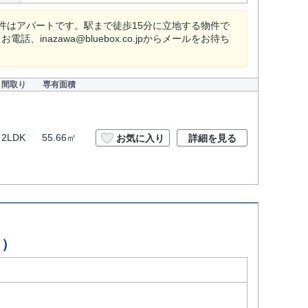
件はアパートです。駅まで徒歩15分に立地する物件で
、inazawa@bluebox.co.jpからメールをお待ち
間取り
専有面積
2LDK
55.66㎡
お気に入り
詳細を見る
ク）