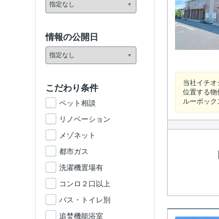
情報の公開日
当社イチオ
こだわり条件
位置する物
ルーボックス 
ペット相談
リノベーション
メゾネット
都市ガス
洗濯機置場有
コンロ２口以上
バス・トイレ別
追焚機能浴室