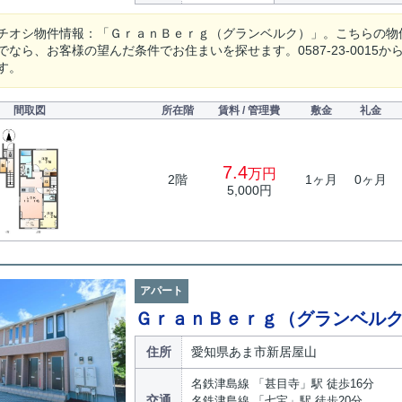
チオシ物件情報：「ＧｒａｎＢｅｒｇ（グランベルク）」。こちらの物
なら、お客様の望んだ条件でお住まいを探せます。0587-23-0015からお電話
す。
間取図
所在階
賃料 / 管理費
敷金
礼金
7.4
万円
2階
1ヶ月
0ヶ月
5,000円
アパート
ＧｒａｎＢｅｒｇ（グランベル
住所
愛知県あま市新居屋山
名鉄津島線 「甚目寺」駅 徒歩16分
交通
名鉄津島線 「七宝」駅 徒歩20分