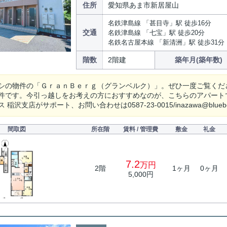
住所
愛知県あま市新居屋山
名鉄津島線 「甚目寺」駅 徒歩16分
交通
名鉄津島線 「七宝」駅 徒歩20分
名鉄名古屋本線 「新清洲」駅 徒歩31分
階数
2階建
築年月(築年数)
シの物件の「ＧｒａｎＢｅｒｇ（グランベルク）」。ぜひ一度ご覧くだ
件です。今引っ越しをお考えの方におすすめなのが、こちらのアパート
稲沢支店がサポート、お問い合わせは0587-23-0015/inazawa@blue
間取図
所在階
賃料 / 管理費
敷金
礼金
7.2
万円
2階
1ヶ月
0ヶ月
5,000円