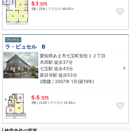
5.1
万円
1階 / 2DK /
専有面積
48.60㎡
アパート
ラ・ピュセル B
愛知県あま市七宝町安松１２丁目
木田駅 徒歩37分
七宝駅 徒歩43分
甚目寺駅 徒歩53分
2階建 / 2007年 1月(築19年)
5.5
万円
1階 / 2LDK /
専有面積
52.85㎡
検索条件の変更