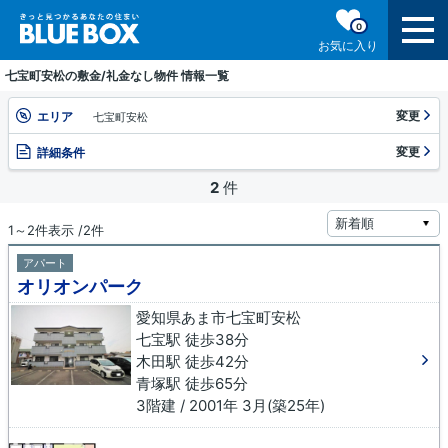
0
お気に入り
七宝町安松の敷金/礼金なし物件 情報一覧
変更
エリア
七宝町安松
変更
詳細条件
2
件
1～2件表示 /2件
アパート
オリオンパーク
愛知県あま市七宝町安松
七宝駅 徒歩38分
木田駅 徒歩42分
青塚駅 徒歩65分
3階建 / 2001年 3月(築25年)