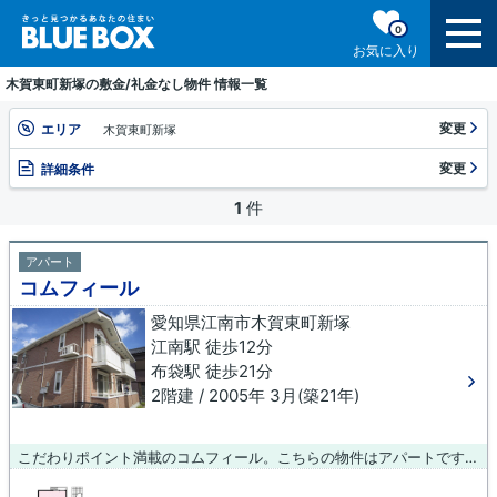
0
お気に入り
木賀東町新塚の敷金/礼金なし物件 情報一覧
変更
エリア
木賀東町新塚
変更
詳細条件
1
件
アパート
コムフィール
愛知県江南市木賀東町新塚
江南駅 徒歩12分
布袋駅 徒歩21分
2階建 / 2005年 3月(築21年)
こだわりポイント満載のコムフィール。こちらの物件はアパートです。こちらの物件は、駅へも徒歩12分と歩いてアクセスできます。賃貸物件を探すなら、快適に暮らせる物件が良いですよね。そんな方にぴったりな物件が豊富にあります。当社は多種多様な物件情報を取り扱っているので、きっと希望する物件が見つかるでしょう。