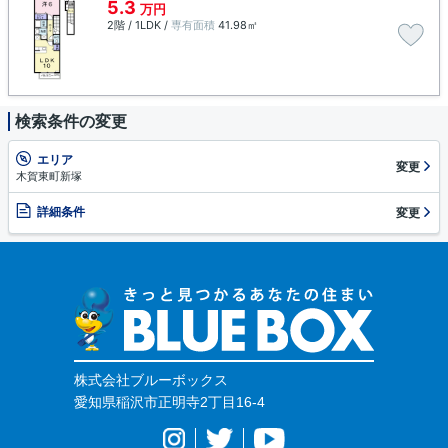
5.3
万円
2階 / 1LDK /
専有面積
41.98㎡
検索条件の変更
エリア
変更
木賀東町新塚
詳細条件
変更
株式会社ブルーボックス
愛知県稲沢市正明寺2丁目16-4