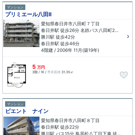
マンション
プリミエール八田Ⅱ
愛知県春日井市八田町７丁目
春日井駅 徒歩26分 名鉄バス八田町2丁目下車 徒歩3分
勝川駅 徒歩42分
春日井駅 徒歩46分
4階建 / 2006年 11月(築19年)
5
万円
3階 / 1K /
専有面積
31.35㎡
マンション
ビエント ナイン
愛知県春日井市八田町８丁目
春日井駅 徒歩22分
勝川駅 バス15分 鳥居松八丁目下車 徒歩10分