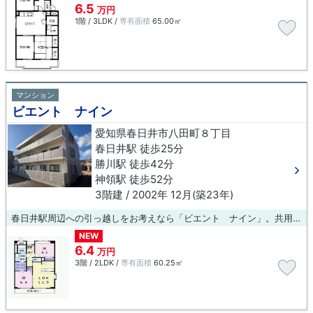
6.5
万円
1階 / 3LDK /
専有面積
65.00㎡
マンション
ビエント ナイン
愛知県春日井市八田町８丁目
春日井駅 徒歩25分
勝川駅 徒歩42分
神領駅 徒歩52分
3階建 / 2002年 12月(築23年)
春日井駅周辺への引っ越しをお考えなら「ビエント ナイン」。共用設備の充実している、楽しく生活できるマンションです。物件を選ぶことは、単純なものではありません。住まいは人生を変えるかもしれない大事な要素なのです。納得の住まい選びを実現させましょう。
NEW
6.4
万円
3階 / 2LDK /
専有面積
60.25㎡