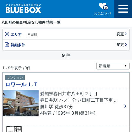
0
お気に入り
八田町の敷金/礼金なし物件 情報一覧
変更
エリア
八田町
変更
詳細条件
9
件
1～9件表示 /9件
マンション
ロワールＪ.Ｔ
愛知県春日井市八田町２丁目
春日井駅 バス11分 八田町二丁目下車 徒歩6分
勝川駅 徒歩37分
4階建 / 1995年 3月(築31年)