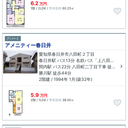
6.2
万円
1階 / 2LDK /
専有面積
60.25㎡
アパート
アメニティー春日井
愛知県春日井市八田町２丁目
春日井駅 バス13分 名鉄バス「上八田」下車 徒歩2分
間内駅 バス22分 八田町二丁目下車 徒歩2分
勝川駅 徒歩44分
2階建 / 1994年 1月(築32年)
5.9
万円
2階 / 1LDK /
専有面積
38.00㎡