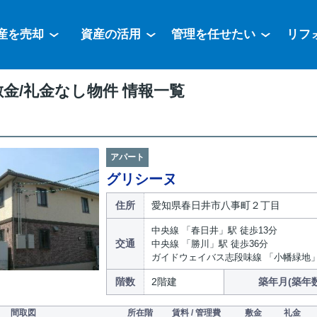
産を売却
資産の活用
管理を任せたい
リフ
金/礼金なし物件 情報一覧
アパート
グリシーヌ
住所
愛知県春日井市八事町２丁目
中央線 「春日井」駅 徒歩13分
交通
中央線 「勝川」駅 徒歩36分
ガイドウェイバス志段味線 「小幡緑地」
階数
2階建
築年月(築年数
間取図
所在階
賃料 / 管理費
敷金
礼金