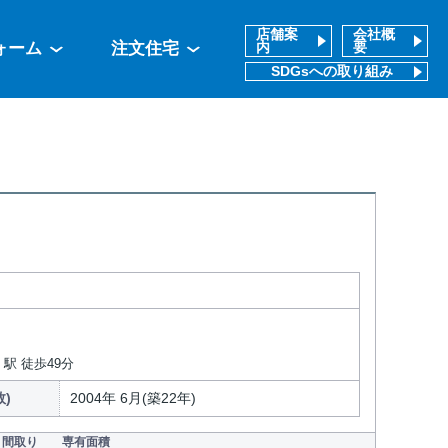
店舗案
会社概
ォーム
注文住宅
内
要
SDGsへの取り組み
駅 徒歩49分
)
2004年 6月(築22年)
間取り
専有面積