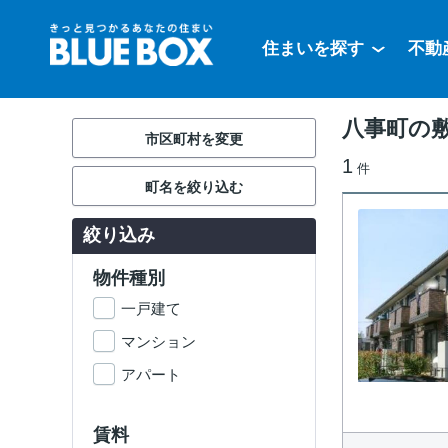
住まいを探す
不動
八事町の敷
市区町村を変更
1
件
町名を絞り込む
絞り込み
物件種別
一戸建て
マンション
アパート
賃料