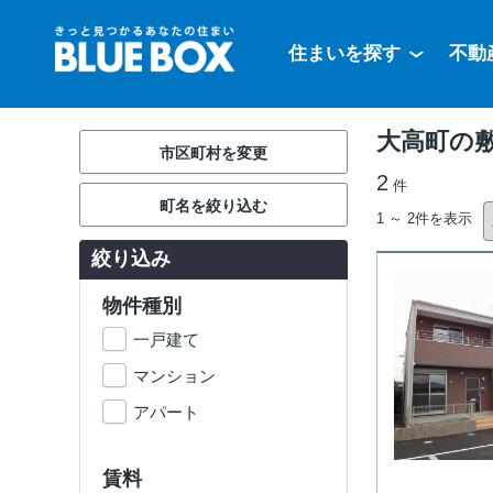
住まいを探す
不動
大高町の敷
市区町村を変更
2
件
町名を絞り込む
1 ～ 2件を表示
絞り込み
物件種別
一戸建て
マンション
アパート
賃料