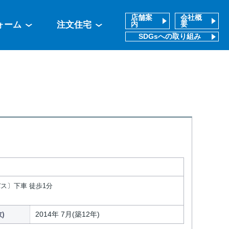
店舗案
会社概
ォーム
注文住宅
内
要
SDGsへの取り組み
バス〕下車 徒歩1分
)
2014年 7月(築12年)