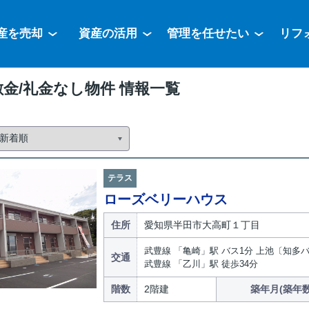
産を売却
資産の活用
管理を任せたい
リフ
金/礼金なし物件 情報一覧
テラス
ローズベリーハウス
住所
愛知県半田市大高町１丁目
武豊線 「亀崎」駅 バス1分 上池〔知多
交通
武豊線 「乙川」駅 徒歩34分
階数
2階建
築年月(築年数