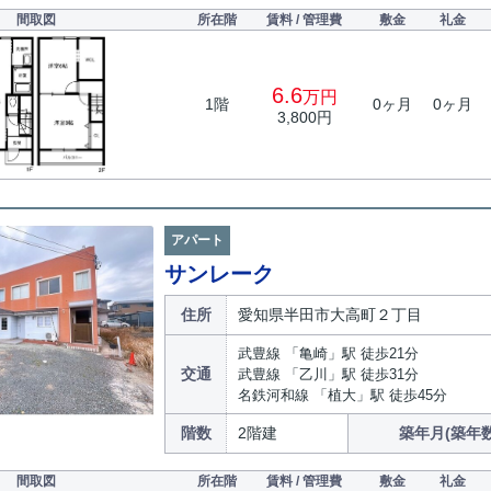
間取図
所在階
賃料 / 管理費
敷金
礼金
6.6
万円
1階
0ヶ月
0ヶ月
3,800円
アパート
サンレーク
住所
愛知県半田市大高町２丁目
武豊線 「亀崎」駅 徒歩21分
交通
武豊線 「乙川」駅 徒歩31分
名鉄河和線 「植大」駅 徒歩45分
階数
2階建
築年月(築年数
間取図
所在階
賃料 / 管理費
敷金
礼金