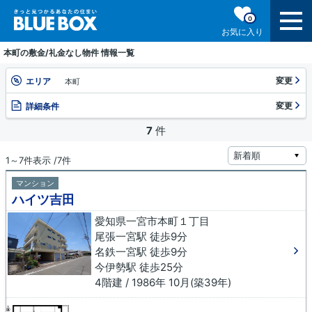
0
お気に入り
本町の敷金/礼金なし物件 情報一覧
変更
エリア
本町
変更
詳細条件
7
件
1～7件表示 /7件
マンション
ハイツ吉田
愛知県一宮市本町１丁目
尾張一宮駅 徒歩9分
名鉄一宮駅 徒歩9分
今伊勢駅 徒歩25分
4階建 / 1986年 10月(築39年)