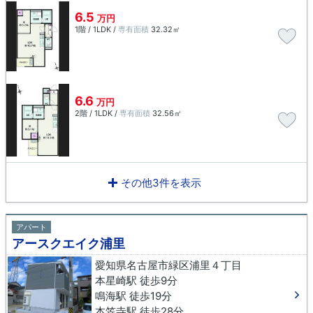
6.5
万円
1階 / 1LDK /
専有面積
32.32㎡
6.6
万円
2階 / 1LDK /
専有面積
32.56㎡
その他3件を表示
アパート
アースクエイク浦里
愛知県名古屋市緑区浦里４丁目
本星崎駅 徒歩9分
鳴海駅 徒歩19分
本笠寺駅 徒歩28分