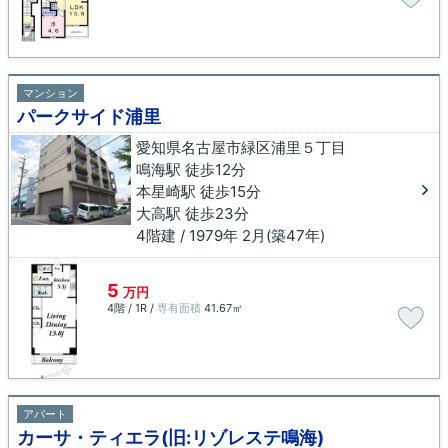
マンション
パークサイド浦里
愛知県名古屋市緑区浦里５丁目
鳴海駅 徒歩12分
本星崎駅 徒歩15分
大高駅 徒歩23分
4階建 / 1979年 2月(築47年)
5
万円
4階 / 1R /
専有面積
41.67㎡
アパート
カーサ・ティエラ(旧:リゾレステ鳴海)