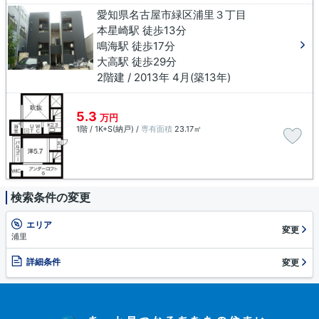
愛知県名古屋市緑区浦里３丁目
本星崎駅 徒歩13分
鳴海駅 徒歩17分
大高駅 徒歩29分
2階建 / 2013年 4月(築13年)
5.3
万円
1階 / 1K+S(納戸) /
専有面積
23.17㎡
検索条件の変更
エリア
変更
浦里
詳細条件
変更