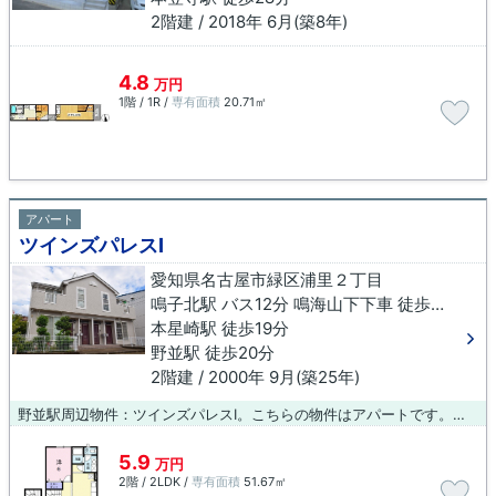
2階建 / 2018年 6月(築8年)
4.8
万円
1階 / 1R /
専有面積
20.71㎡
アパート
ツインズパレスⅠ
愛知県名古屋市緑区浦里２丁目
鳴子北駅 バス12分 鳴海山下下車 徒歩5分
本星崎駅 徒歩19分
野並駅 徒歩20分
2階建 / 2000年 9月(築25年)
野並駅周辺物件：ツインズパレスⅠ。こちらの物件はアパートです。当社からお気に入りの物件を見つけませんか。あなたも喜び家族も喜ぶ物件を見つけていきましょう。ぜひ一度ご覧ください。
5.9
万円
2階 / 2LDK /
専有面積
51.67㎡