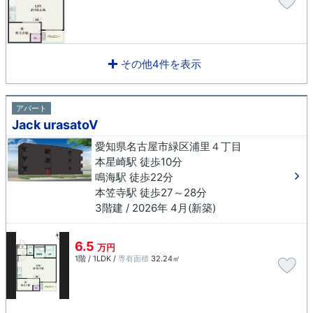
その他4件を表示
アパート
Jack urasatoⅤ
愛知県名古屋市緑区浦里４丁目
本星崎駅 徒歩10分
鳴海駅 徒歩22分
本笠寺駅 徒歩27～28分
3階建 / 2026年 4月(新築)
6.5
万円
1階 / 1LDK /
専有面積
32.24㎡