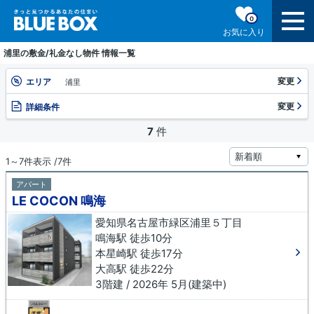
0
お気に入り
浦里の敷金/礼金なし物件 情報一覧
変更
エリア
浦里
変更
詳細条件
7
件
1～7件表示 /7件
アパート
LE COCON 鳴海
愛知県名古屋市緑区浦里５丁目
鳴海駅 徒歩10分
本星崎駅 徒歩17分
大高駅 徒歩22分
3階建 / 2026年 5月(建築中)