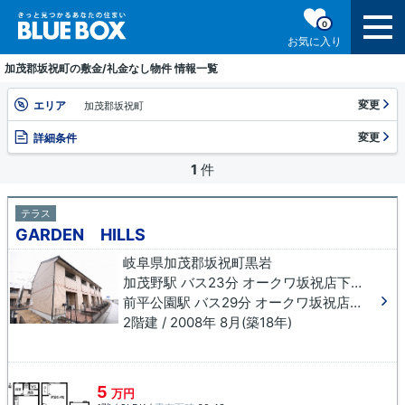
0
お気に入り
加茂郡坂祝町の敷金/礼金なし物件 情報一覧
変更
エリア
加茂郡坂祝町
変更
詳細条件
1
件
テラス
GARDEN HILLS
岐阜県加茂郡坂祝町黒岩
加茂野駅 バス23分 オークワ坂祝店下車 徒歩7分
前平公園駅 バス29分 オークワ坂祝店下車 徒歩7分
2階建 / 2008年 8月(築18年)
5
万円