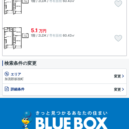
1階 / 2LDK /
専有面積
60.43㎡
5.1
万円
1階 / 2LDK /
専有面積
60.43㎡
検索条件の変更
エリア
変更
加茂郡坂祝町
詳細条件
変更