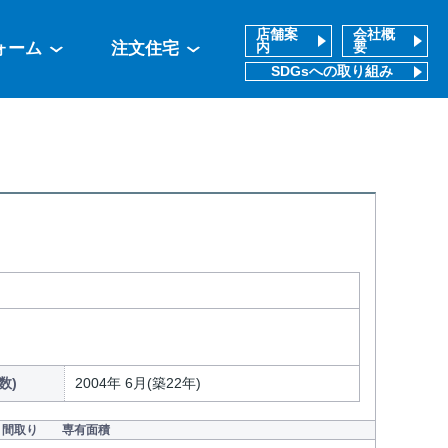
店舗案
会社概
ォーム
注文住宅
内
要
SDGsへの取り組み
数)
2004年 6月(築22年)
間取り
専有面積