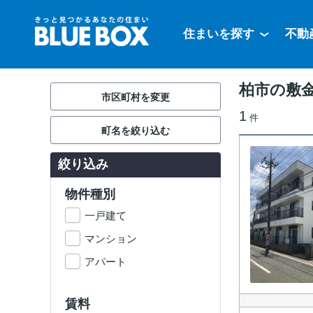
住まいを探す
不動
柏市の敷金
市区町村を変更
1
件
町名を絞り込む
絞り込み
物件種別
一戸建て
マンション
アパート
賃料