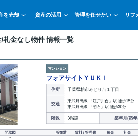
産を売却
資産の活用
管理を任せたい
リフ
/礼金なし物件 情報一覧
マンション
フォアサイトＹＵＫＩ
住所
千葉県柏市みどり台１丁目
東武野田線 「江戸川台」駅 徒歩15分
交通
東武野田線 「初石」駅 徒歩30分
階数
3階建
築年月(築年
間取図
所在階
賃料 / 管理費
敷金
礼金