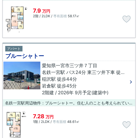
7.9
万円
2階 / 2LDK /
専有面積
58.17㎡
アパート
ブルーシャトー
愛知県一宮市三ツ井７丁目
名鉄一宮駅 バス24分 東三ツ井下車 徒歩11分
稲沢駅 徒歩44分
岩倉駅 徒歩45分
2階建 / 2026年 9月予定(建築中)
名鉄一宮駅周辺物件：ブルーシャトー。住む人のことも考えられている満足度の高いアパートです。お部屋の情報から周辺地域の情報までお任せください。当社では、地域に詳しい熟練スタッフが一宮市や名鉄一宮付近でのお部屋探しをサポート致します。
7.28
万円
1階 / 2LDK /
専有面積
48.61㎡