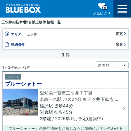
0
お気に入り
三ツ井の駐車場2台以上物件 情報一覧
変更
エリア
三ツ井
変更
詳細条件
3
件
1～3件表示 /3件
アパート
ブルーシャトー
愛知県一宮市三ツ井７丁目
名鉄一宮駅 バス24分 東三ツ井下車 徒歩11分
稲沢駅 徒歩44分
岩倉駅 徒歩45分
2階建 / 2026年 9月予定(建築中)
「ブルーシャトー」の物件情報をお探しならお気軽にお問い合わせ下さい。新しい生活のスタートにおすすめなのが、こちらのアパートです。住まい選びなら当社へお問い合わせください。一宮市エリアや名鉄一宮近くにある魅力的な物件を多数取り揃えております。