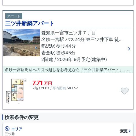
アパート
三ツ井新築アパート
愛知県一宮市三ツ井７丁目
名鉄一宮駅 バス24分 東三ツ井下車 徒歩11分
稲沢駅 徒歩44分
岩倉駅 徒歩45分
2階建 / 2026年 9月予定(建築中)
名鉄一宮駅周辺への引っ越しをお考えなら「三ツ井新築アパート」。こちらの物件はアパートです。お住まいを探すのであれば、お気軽に当社までご連絡下さい。当社スタッフが、お客様の生活スタイルに合った物件やご希望の物件をご紹介致します。
7.71
万円
2階 / 2LDK /
専有面積
58.17㎡
検索条件の変更
エリア
変更
三ツ井