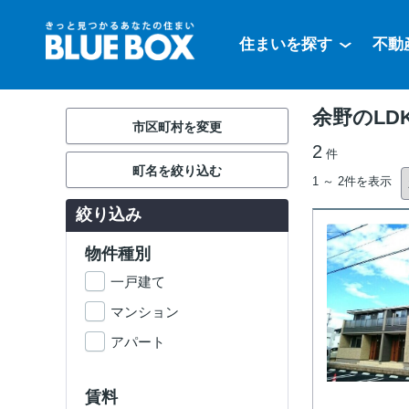
住まいを探す
不動
余野のLD
市区町村を変更
2
件
町名を絞り込む
1 ～ 2件を表示
絞り込み
物件種別
一戸建て
マンション
アパート
賃料