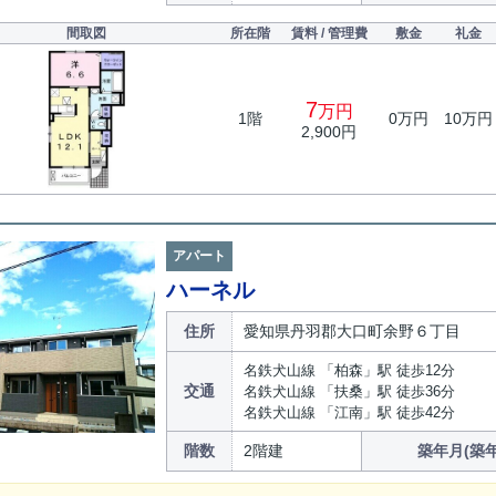
間取図
所在階
賃料 / 管理費
敷金
礼金
7
万円
1階
0万円
10万円
2,900円
アパート
ハーネル
住所
愛知県丹羽郡大口町余野６丁目
名鉄犬山線 「柏森」駅 徒歩12分
交通
名鉄犬山線 「扶桑」駅 徒歩36分
名鉄犬山線 「江南」駅 徒歩42分
階数
2階建
築年月(築年