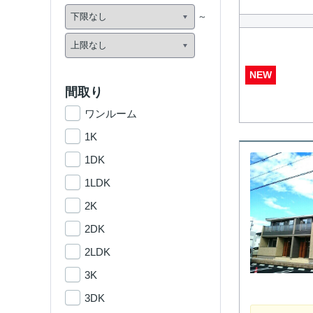
NEW
間取り
ワンルーム
1K
1DK
1LDK
2K
2DK
2LDK
3K
3DK