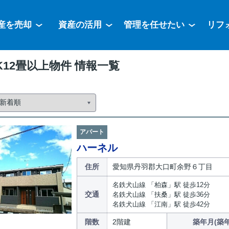
産を売却
資産の活用
管理を任せたい
リフ
K12畳以上物件 情報一覧
アパート
ハーネル
住所
愛知県丹羽郡大口町余野６丁目
名鉄犬山線 「柏森」駅 徒歩12分
交通
名鉄犬山線 「扶桑」駅 徒歩36分
名鉄犬山線 「江南」駅 徒歩42分
階数
2階建
築年月(築年