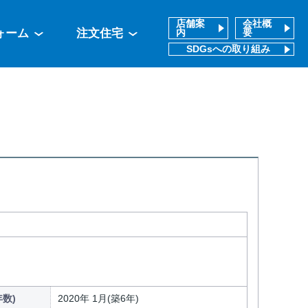
店舗案
会社概
ォーム
注文住宅
内
要
SDGsへの取り組み
数)
2020年 1月(築6年)