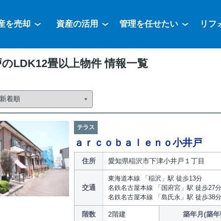
産を売却
資産の活用
管理を任せたい
リフ
のLDK12畳以上物件 情報一覧
テラス
ａｒｃｏｂａｌｅｎｏ小井戸
住所
愛知県稲沢市下津小井戸１丁目
東海道本線 「稲沢」駅 徒歩13分
交通
名鉄名古屋本線 「国府宮」駅 徒歩27
名鉄名古屋本線 「島氏永」駅 徒歩38
階数
2階建
築年月(築年