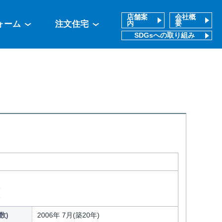
店舗案
会社概
ォーム
注文住宅
内
要
SDGsへの取り組み
分
分
数)
2006年 7月(築20年)