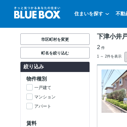
住まいを探す
不動
下津小井戸
市区町村を変更
2
件
町名を絞り込む
1 ～ 2件を表示
絞り込み
物件種別
一戸建て
マンション
アパート
賃料