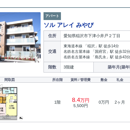
アパート
ソル アレイ みやび
住所
愛知県稲沢市下津小井戸２丁目
東海道本線 「稲沢」駅 徒歩14分
交通
名鉄名古屋本線 「国府宮」駅 徒歩32
名鉄名古屋本線 「島氏永」駅 徒歩43
階数
3階建
築年月(築年
間取図
所在階
賃料 / 管理費
敷金
礼金
8.4
万円
1階
0万円
2ヶ月
5,500円