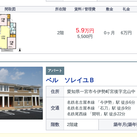
間取図
所在階
賃料 / 管理費
敷金
礼金
5.9
万円
2階
0ヶ月
6万円
5,500円
アパート
ベル ソレイユＢ
住所
愛知県一宮市今伊勢町宮後字北山中
名鉄名古屋本線 「今伊勢」駅 徒歩6分
交通
名鉄名古屋本線 「石刀」駅 徒歩9分
名鉄尾西線 「開明」駅 徒歩22分
階数
2階建
築年月(築年