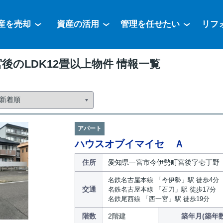
産を売却
資産の活用
管理を任せたい
リフ
後のLDK12畳以上物件 情報一覧
アパート
ハウスオブイマイセ Ａ
住所
愛知県一宮市今伊勢町宮後字壱丁野
名鉄名古屋本線 「今伊勢」駅 徒歩4分
交通
名鉄名古屋本線 「石刀」駅 徒歩17分
名鉄尾西線 「西一宮」駅 徒歩19分
階数
2階建
築年月(築年数