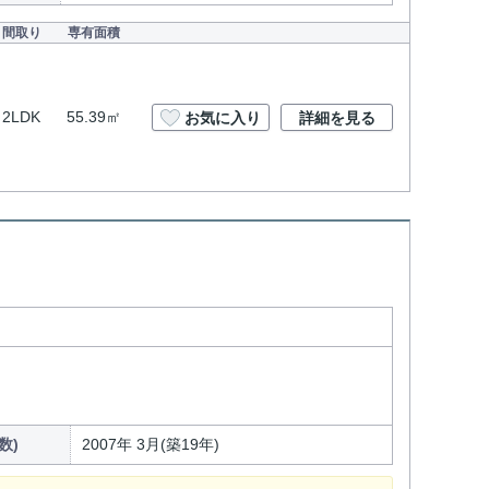
間取り
専有面積
2LDK
55.39㎡
お気に入り
詳細を見る
数)
2007年 3月(築19年)