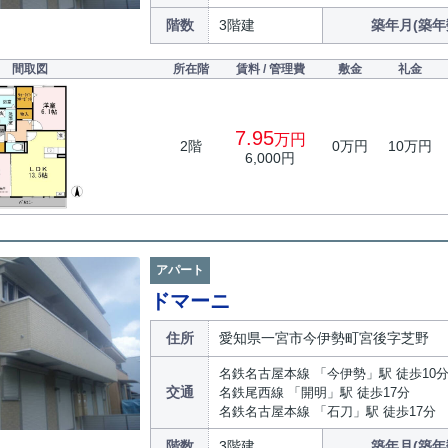
階数
3階建
築年月(築年
間取図
所在階
賃料 / 管理費
敷金
礼金
7.95
万円
2階
0万円
10万円
6,000円
アパート
ドマーニ
住所
愛知県一宮市今伊勢町宮後字芝野
名鉄名古屋本線 「今伊勢」駅 徒歩10
交通
名鉄尾西線 「開明」駅 徒歩17分
名鉄名古屋本線 「石刀」駅 徒歩17分
階数
3階建
築年月(築年