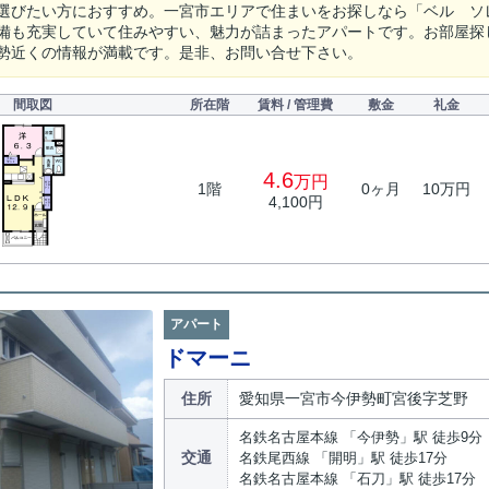
選びたい方におすすめ。一宮市エリアで住まいをお探しなら「ベル ソ
備も充実していて住みやすい、魅力が詰まったアパートです。お部屋探
勢近くの情報が満載です。是非、お問い合せ下さい。
間取図
所在階
賃料 / 管理費
敷金
礼金
4.6
万円
1階
0ヶ月
10万円
4,100円
アパート
ドマーニ
住所
愛知県一宮市今伊勢町宮後字芝野
名鉄名古屋本線 「今伊勢」駅 徒歩9分
交通
名鉄尾西線 「開明」駅 徒歩17分
名鉄名古屋本線 「石刀」駅 徒歩17分