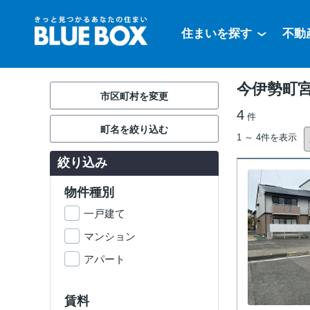
住まいを探す
不動
今伊勢町宮
市区町村を変更
4
件
町名を絞り込む
1 ～ 4件を表示
絞り込み
物件種別
一戸建て
マンション
アパート
賃料