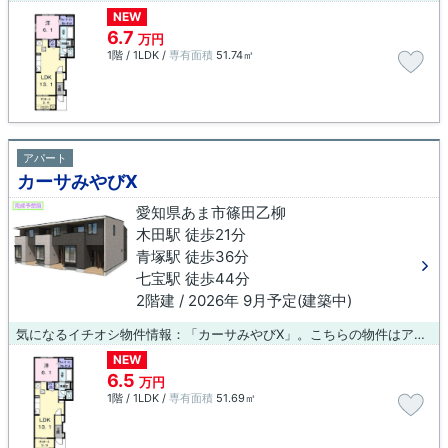
NEW
6.7
万円
1階 / 1LDK /
専有面積
51.74㎡
アパート
カーサみやびⅩ
愛知県あま市篠田乙柳
木田駅 徒歩21分
青塚駅 徒歩36分
七宝駅 徒歩44分
2階建 / 2026年 9月予定(建築中)
気になるイチオシ物件情報：「カーサみやびⅩ」。こちらの物件はアパートです。あま市で満足いく新生活を木田周辺で迎えよう。0587-23-0015かinazawa@bluebox.co.jpまで、いつでもご連絡ください。
NEW
6.5
万円
1階 / 1LDK /
専有面積
51.69㎡