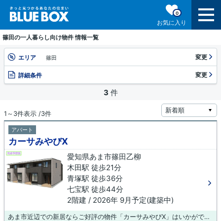
0
お気に入り
篠田の一人暮らし向け物件 情報一覧
変更
エリア
篠田
変更
詳細条件
3
件
1～3件表示 /3件
アパート
カーサみやびⅩ
愛知県あま市篠田乙柳
木田駅 徒歩21分
青塚駅 徒歩36分
七宝駅 徒歩44分
2階建 / 2026年 9月予定(建築中)
あま市近辺での新居ならご好評の物件「カーサみやびⅩ」はいかがでしょうか。今引っ越しをお考えの方におすすめなのが、こちらのアパートです。当社はあま市エリアの賃貸情報を豊富に取り扱っております。ご要望の多い木田近くの物件も多数あります。お電話でのお問い合わせは0587-23-0015までお気軽にどうぞ。