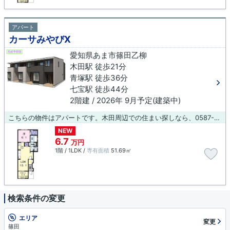
アパート
カーサみやびⅩ
愛知県あま市篠田乙柳
木田駅 徒歩21分
青塚駅 徒歩36分
七宝駅 徒歩44分
2階建 / 2026年 9月予定(建築中)
こちらの物件はアパートです。木田周辺での住まい探しなら、0587-23-0015まで。見学ならブルーボックス 稲沢支店がご案内致します。ご連絡をお待ちしてます。
NEW
6.7
万円
1階 / 1LDK /
専有面積
51.69㎡
検索条件の変更
エリア
変更
篠田