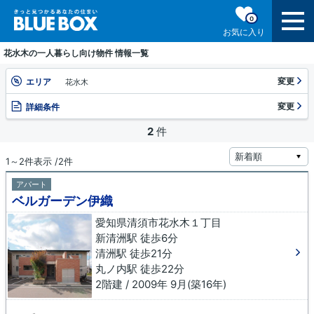
0
お気に入り
花水木の一人暮らし向け物件 情報一覧
変更
エリア
花水木
変更
詳細条件
2
件
1～2件表示 /2件
アパート
ベルガーデン伊織
愛知県清須市花水木１丁目
新清洲駅 徒歩6分
清洲駅 徒歩21分
丸ノ内駅 徒歩22分
2階建 / 2009年 9月(築16年)