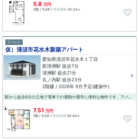
5.8
万円
2階 / 1LDK /
専有面積
42.24㎡
アパート
仮）清須市花水木新築アパート
愛知県清須市花水木１丁目
新清洲駅 徒歩7分
清洲駅 徒歩21分
丸ノ内駅 徒歩23分
2階建 / 2026年 9月予定(建築中)
駅から徒歩8分の立地で電車での通勤や通学に便利な物件です。アパートタイプのお部屋です。清須市へお引越しを予定しているなら、当社にお任せください。ご連絡は0587-23-0015またはinazawa@bluebox.co.jpからお待ちしております。
7.51
万円
1階 / 1LDK /
専有面積
50.44㎡