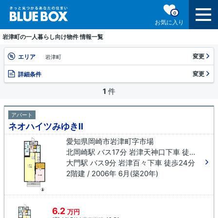
0
お気に入り
岩津町の一人暮らし向け物件 情報一覧
変更
エリア
岩津町
変更
詳細条件
1
件
アパート
ネオハイツみゆきⅡ
愛知県岡崎市岩津町字市場
北岡崎駅 バス17分 岩津天神口下車 徒歩4分
大門駅 バス9分 岩津百々下車 徒歩24分
2階建 / 2006年 6月(築20年)
6.2
万円