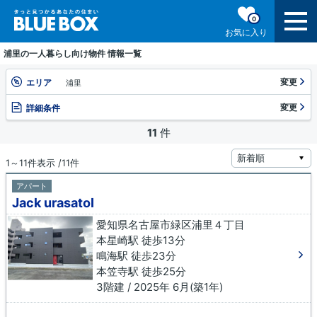
0
お気に入り
浦里の一人暮らし向け物件 情報一覧
変更
エリア
浦里
変更
詳細条件
11
件
1～11件表示 /11件
アパート
Jack urasatoⅠ
愛知県名古屋市緑区浦里４丁目
本星崎駅 徒歩13分
鳴海駅 徒歩23分
本笠寺駅 徒歩25分
3階建 / 2025年 6月(築1年)