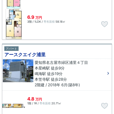
6.9
万円
3階 / 1LDK /
専有面積
58.18㎡
アパート
アースクエイク浦里
愛知県名古屋市緑区浦里４丁目
本星崎駅 徒歩9分
鳴海駅 徒歩19分
本笠寺駅 徒歩28分
2階建 / 2018年 6月(築8年)
4.8
万円
1階 / 1R /
専有面積
20.71㎡