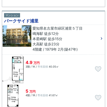
マンション
パークサイド浦里
愛知県名古屋市緑区浦里５丁目
鳴海駅 徒歩12分
本星崎駅 徒歩15分
大高駅 徒歩23分
4階建 / 1979年 2月(築47年)
4.9
万円
3階 / 1K /
専有面積
40.05㎡
5
万円
4階 / 1R /
専有面積
41.67㎡