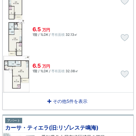
6.5
万円
1階 / 1LDK /
専有面積
32.13㎡
6.5
万円
1階 / 1LDK /
専有面積
32.08㎡
その他5件を表示
アパート
カーサ・ティエラ(旧:リゾレステ鳴海)