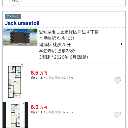
アパート
Jack urasatoⅡ
愛知県名古屋市緑区浦里４丁目
本星崎駅 徒歩10分
鳴海駅 徒歩25分
本笠寺駅 徒歩28分
3階建 / 2026年 6月(新築)
6.5
万円
1階 / 1LDK /
専有面積
32.23㎡
6.5
万円
1階 / 1LDK /
専有面積
32.23㎡