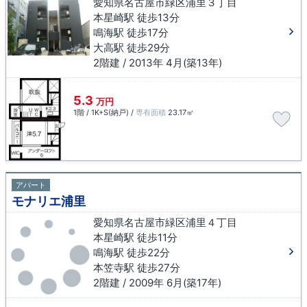
愛知県名古屋市緑区浦里３丁目
本星崎駅 徒歩13分
鳴海駅 徒歩17分
大高駅 徒歩29分
2階建 / 2013年 4月(築13年)
5.3
万円
1階 / 1K+S(納戸) /
専有面積
23.17㎡
アパート
モナリエ浦里
愛知県名古屋市緑区浦里４丁目
本星崎駅 徒歩11分
鳴海駅 徒歩22分
本笠寺駅 徒歩27分
2階建 / 2009年 6月(築17年)