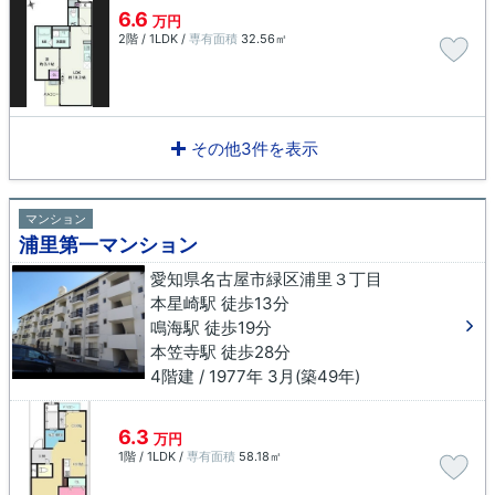
6.6
万円
2階 / 1LDK /
専有面積
32.56㎡
その他3件を表示
マンション
浦里第一マンション
愛知県名古屋市緑区浦里３丁目
本星崎駅 徒歩13分
鳴海駅 徒歩19分
本笠寺駅 徒歩28分
4階建 / 1977年 3月(築49年)
6.3
万円
1階 / 1LDK /
専有面積
58.18㎡