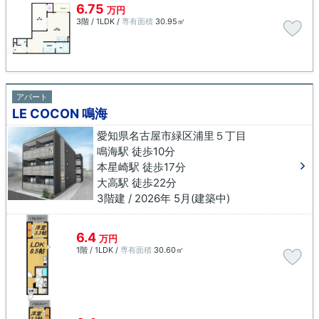
6.75
万円
3階 / 1LDK /
専有面積
30.95㎡
アパート
LE COCON 鳴海
愛知県名古屋市緑区浦里５丁目
鳴海駅 徒歩10分
本星崎駅 徒歩17分
大高駅 徒歩22分
3階建 / 2026年 5月(建築中)
6.4
万円
1階 / 1LDK /
専有面積
30.60㎡