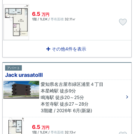
6.5
万円
1階 / 1LDK /
専有面積
32.11㎡
その他4件を表示
アパート
Jack urasatoⅢ
愛知県名古屋市緑区浦里４丁目
本星崎駅 徒歩9分
鳴海駅 徒歩20～25分
本笠寺駅 徒歩27～28分
3階建 / 2026年 6月(新築)
6.5
万円
1階 / 1LDK /
専有面積
32.13㎡