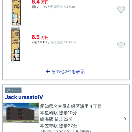
6.4
万円
1階 / 1LDK /
専有面積
30.60㎡
6.5
万円
2階 / 1LDK /
専有面積
30.60㎡
その他2件を表示
アパート
Jack urasatoⅣ
愛知県名古屋市緑区浦里４丁目
本星崎駅 徒歩10分
鳴海駅 徒歩22分
本笠寺駅 徒歩27分