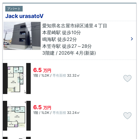
アパート
Jack urasatoⅤ
愛知県名古屋市緑区浦里４丁目
本星崎駅 徒歩10分
鳴海駅 徒歩22分
本笠寺駅 徒歩27～28分
3階建 / 2026年 4月(新築)
6.5
万円
1階 / 1LDK /
専有面積
32.32㎡
6.5
万円
1階 / 1LDK /
専有面積
32.24㎡