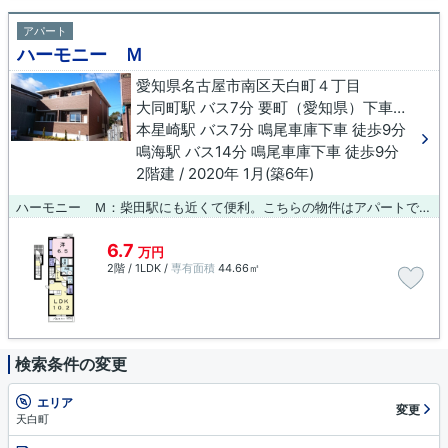
アパート
ハーモニー Ｍ
愛知県名古屋市南区天白町４丁目
大同町駅 バス7分 要町（愛知県）下車 徒歩9分
本星崎駅 バス7分 鳴尾車庫下車 徒歩9分
鳴海駅 バス14分 鳴尾車庫下車 徒歩9分
2階建 / 2020年 1月(築6年)
ハーモニー Ｍ：柴田駅にも近くて便利。こちらの物件はアパートです。充実の設備と綺麗な室内を兼ね備えた、2020年築の物件です。快適な暮らしをするなら名古屋市南区までのお引越を提案いたします。住環境が充実しているため、利便性の高い暮らしができます。お客様のご希望に適した物件のご紹介をいたしますので、ぜひ当社にお任せ下さい。
6.7
万円
2階 / 1LDK /
専有面積
44.66㎡
検索条件の変更
エリア
変更
天白町