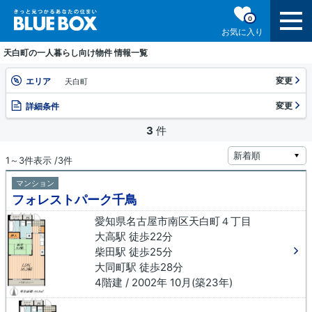
0
お気に入り
天白町の一人暮らし向け物件 情報一覧
変更
エリア
天白町
変更
詳細条件
3
件
1～3件表示 /3件
マンション
フォレストパーク千鳥
愛知県名古屋市南区天白町４丁目
大高駅 徒歩22分
柴田駅 徒歩25分
大同町駅 徒歩28分
4階建 / 2002年 10月(築23年)