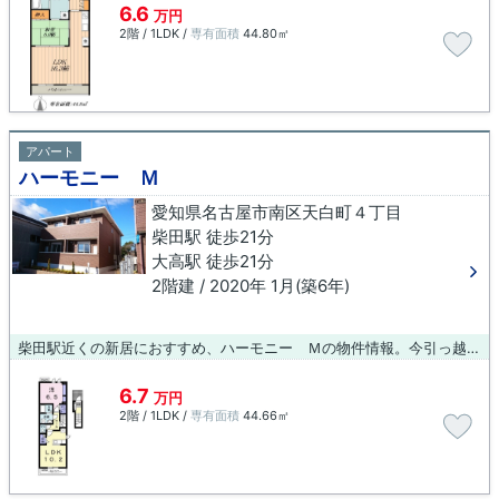
6.6
万円
2階 / 1LDK /
専有面積
44.80㎡
アパート
ハーモニー Ｍ
愛知県名古屋市南区天白町４丁目
柴田駅 徒歩21分
大高駅 徒歩21分
2階建 / 2020年 1月(築6年)
柴田駅近くの新居におすすめ、ハーモニー Ｍの物件情報。今引っ越しをお考えの方におすすめなのが、こちらのアパートです。しっかりとした造りが自慢の築6年の物件。お任せください。住みよい環境を求め続けるあなたまで。たくさんの物件の中から、お客様の合った住宅をご紹介致します。ぜひ当社より物件をお探し下さい。
6.7
万円
2階 / 1LDK /
専有面積
44.66㎡