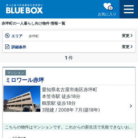
0
お気に入り
赤坪町の一人暮らし向け物件 情報一覧
変更
エリア
赤坪町
変更
詳細条件
1
件
マンション
ミロワール赤坪
愛知県名古屋市南区赤坪町
本笠寺駅 徒歩18分
鶴里駅 徒歩18分
3階建 / 2008年 7月(築18年)
こちらの物件はマンションです。これからの新生活で失敗できないお部屋探し。名古屋市南区や本笠寺付近でお探しなら、信頼と安心の当社へご連絡をお待ちしております。