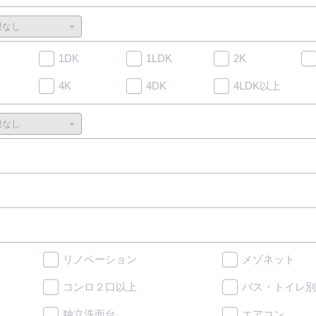
1DK
1LDK
2K
4K
4DK
4LDK以上
リノベーション
メゾネット
コンロ２口以上
バス・トイレ別
独立洗面台
エアコン