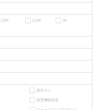
2DK
2LDK
3K
都市ガス
追焚機能浴室
ウォークインクロゼット