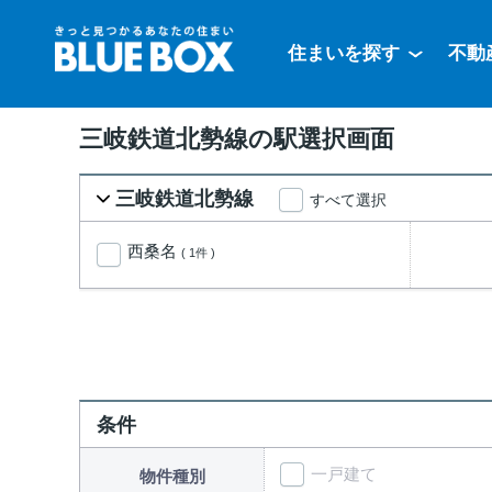
住まいを探す
不動
三岐鉄道北勢線の駅選択画面
三岐鉄道北勢線
すべて選択
西桑名
( 1件 )
条件
一戸建て
物件種別