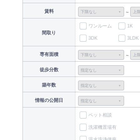
賃料
ワンルーム
1K
間取り
3DK
3LDK
専有面積
徒歩分数
築年数
情報の公開日
ペット相談
洗濯機置場有
温水洗浄便座