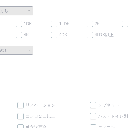
1DK
1LDK
2K
4K
4DK
4LDK以上
リノベーション
メゾネット
コンロ２口以上
バス・トイレ別
独立洗面台
エアコン