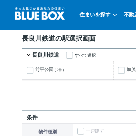
住まいを探す
不動
長良川鉄道の駅選択画面
長良川鉄道
すべて選択
前平公園
加
( 2件 )
条件
一戸建て
物件種別