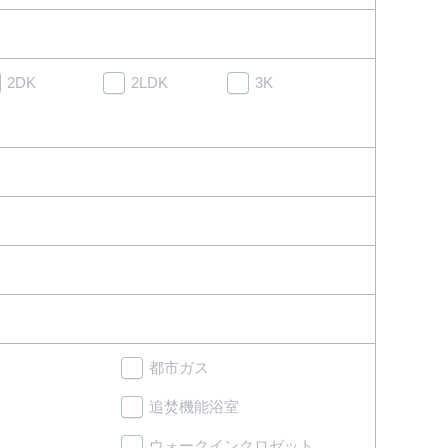
2DK
2LDK
3K
都市ガス
追焚機能浴室
ウォークインクロゼット