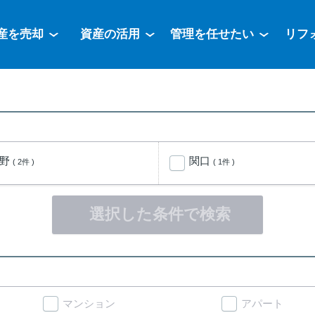
産を売却
資産の活用
管理を任せたい
リフ
茂野
関口
( 2件 )
( 1件 )
選択した条件で検索
マンション
アパート