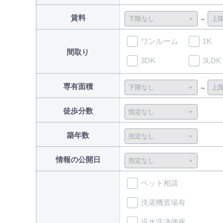
賃料
ワンルーム
1K
間取り
3DK
3LDK
専有面積
徒歩分数
築年数
情報の公開日
ペット相談
洗濯機置場有
温水洗浄便座