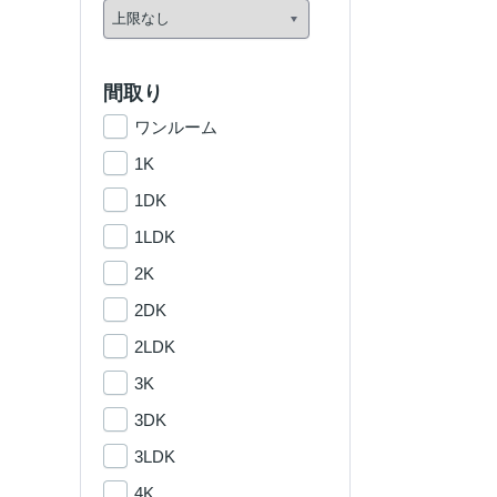
間取り
ワンルーム
1K
1DK
1LDK
2K
2DK
2LDK
3K
3DK
3LDK
4K