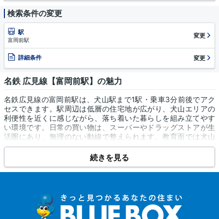
検索条件の変更
駅
変更
富岡前駅
詳細条件
変更
名鉄 広見線【富岡前駅】の魅力
名鉄広見線の富岡前駅は、犬山駅まで1駅・乗車3分前後でアク
セスできます。駅周辺は低層の住宅地が広がり、犬山エリアの
利便性を近くに感じながら、落ち着いた暮らしを組み立てやす
い環境です。日常の買い物は、スーパーやドラッグストアが生
活圏にあり、無理のない動線で整えられます。教育面では犬山
市立城東小学校や犬山市立城東中学校があり、通学先の検討も
しやすいエリアです。保育施設として城東子ども未来園も利用
続きを見る
しやすく、子育ての選択肢を持ちやすい点も魅力です。医療面
ではくわばらクリニックや榊原こどもクリニックなどの身近な
受診先に加え、総合犬山中央病院も利用しやすい距離感にあり
ます。犬山駅周辺の商業・交通利便性も取り込みながら、住ま
いは静けさを優先したい方に向く街並みです。