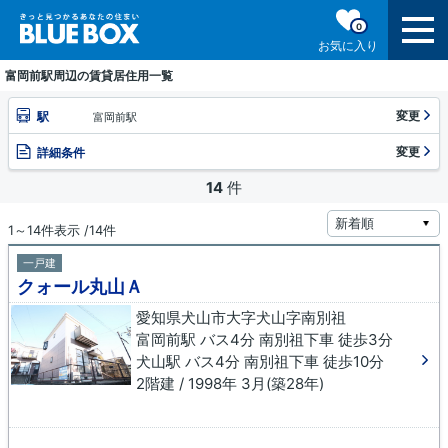
0
お気に入り
富岡前駅周辺の賃貸居住用一覧
変更
駅
富岡前駅
変更
詳細条件
14
件
1～14件表示 /14件
一戸建
クォール丸山Ａ
愛知県犬山市大字犬山字南別祖
富岡前駅 バス4分 南別祖下車 徒歩3分
犬山駅 バス4分 南別祖下車 徒歩10分
2階建 / 1998年 3月(築28年)