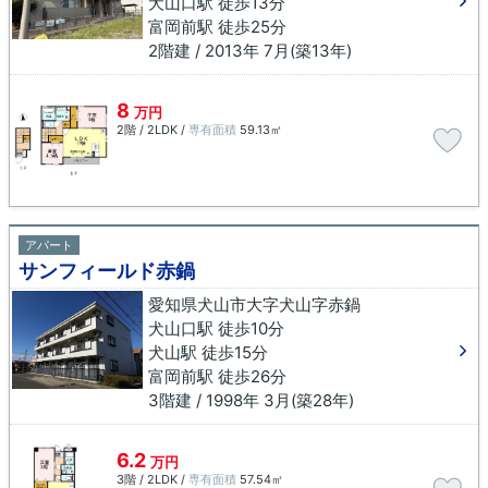
犬山口駅 徒歩13分
富岡前駅 徒歩25分
2階建 / 2013年 7月(築13年)
8
万円
2階 / 2LDK /
専有面積
59.13㎡
アパート
サンフィールド赤鍋
愛知県犬山市大字犬山字赤鍋
犬山口駅 徒歩10分
犬山駅 徒歩15分
富岡前駅 徒歩26分
3階建 / 1998年 3月(築28年)
6.2
万円
3階 / 2LDK /
専有面積
57.54㎡