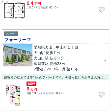
6.4
万円
/ 2LDK /
専有面積
62.10㎡
アパート
フォーリーフ
愛知県犬山市中山町１丁目
犬山駅 徒歩11分
犬山口駅 徒歩11分
富岡前駅 徒歩23分
2階建 / 2013年 1月(築13年)
最寄りの駅まで徒歩11分のアパートです。今引っ越しをお考えの方におすすめなのが、こちらのアパートです。お部屋の情報から周辺地域の情報までお任せください。当社では、地域に詳しい熟練スタッフが犬山市や犬山付近でのお部屋探しをサポート致します。
NEW
6
万円
2階 / 2LDK /
専有面積
58.21㎡