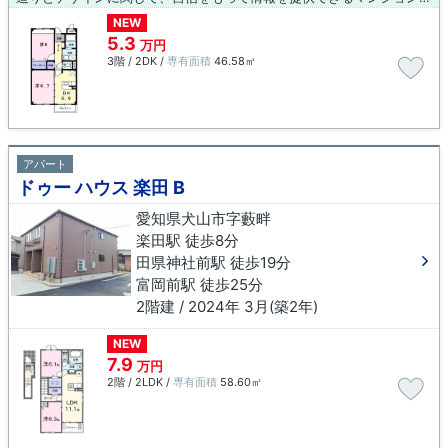
NEW
5.3
万円
3階 / 2DK /
専有面積
46.58㎡
アパート
ドゥー ハウス 楽田 B
愛知県犬山市字藪畔
楽田駅 徒歩8分
田県神社前駅 徒歩19分
富岡前駅 徒歩25分
2階建 / 2024年 3月(築2年)
NEW
7.9
万円
2階 / 2LDK /
専有面積
58.60㎡