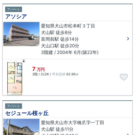
アパート
アソシア
愛知県犬山市松本町３丁目
犬山駅 徒歩8分
富岡前駅 徒歩14分
犬山口駅 徒歩20分
3階建 / 2004年 6月(築22年)
7
万円
3階 / 2LDK /
専有面積
62.96㎡
アパート
セジュール桜ヶ丘
愛知県犬山市大字橋爪字一丁田
犬山駅 徒歩11分