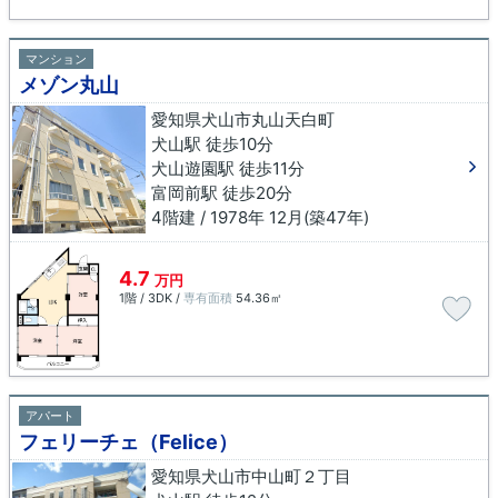
マンション
メゾン丸山
愛知県犬山市丸山天白町
犬山駅 徒歩10分
犬山遊園駅 徒歩11分
富岡前駅 徒歩20分
4階建 / 1978年 12月(築47年)
4.7
万円
1階 / 3DK /
専有面積
54.36㎡
アパート
フェリーチェ（Felice）
愛知県犬山市中山町２丁目