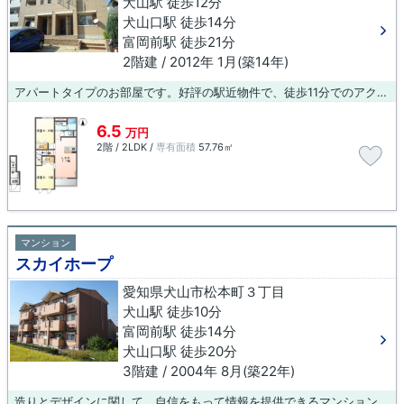
犬山駅 徒歩12分
犬山口駅 徒歩14分
富岡前駅 徒歩21分
2階建 / 2012年 1月(築14年)
アパートタイプのお部屋です。好評の駅近物件で、徒歩11分でのアクセスが可能です。犬山駅近くにある物件情報から、お客様の希望条件にマッチしたお部屋をお探しいたします。まずはお気軽にお問い合わせください。
6.5
万円
2階 / 2LDK /
専有面積
57.76㎡
マンション
スカイホープ
愛知県犬山市松本町３丁目
犬山駅 徒歩10分
富岡前駅 徒歩14分
犬山口駅 徒歩20分
3階建 / 2004年 8月(築22年)
造りとデザインに関して、自信をもって情報を提供できるマンションです。電車移動の多い方に嬉しい駅から徒歩10分の物件です。住まいのことでお困りでしたら、お気軽に当社へお問い合わせ下さい。当社は数多くの賃貸情報を取り扱っております。ご希望に適した物件をご紹介いたします。