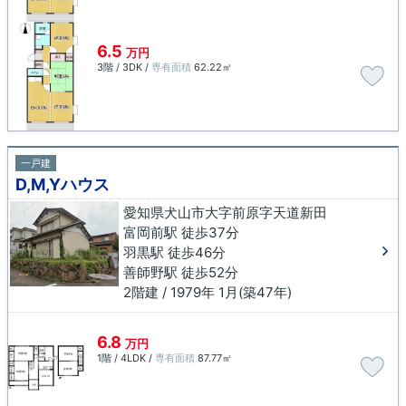
6.5
万円
3階 / 3DK /
専有面積
62.22㎡
一戸建
D,M,Yハウス
愛知県犬山市大字前原字天道新田
富岡前駅 徒歩37分
羽黒駅 徒歩46分
善師野駅 徒歩52分
2階建 / 1979年 1月(築47年)
6.8
万円
1階 / 4LDK /
専有面積
87.77㎡