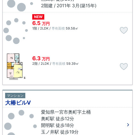
2階建 / 2011年 3月(築15年)
NEW
6.5
万円
1階 / 2LDK /
専有面積
59.58㎡
6.3
万円
2階 / 2LDK /
専有面積
59.39㎡
マンション
大椿ビルⅤ
愛知県一宮市奥町字土桶
奥町駅 徒歩12分
開明駅 徒歩18分
玉ノ井駅 徒歩19分