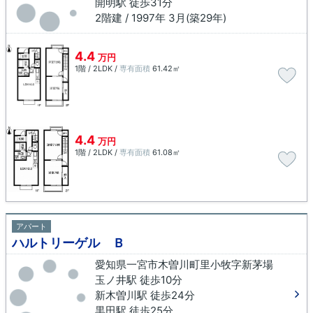
開明駅 徒歩31分
2階建 / 1997年 3月(築29年)
4.4
万円
1階 / 2LDK /
専有面積
61.42㎡
4.4
万円
1階 / 2LDK /
専有面積
61.08㎡
アパート
ハルトリーゲル Ｂ
愛知県一宮市木曽川町里小牧字新茅場
玉ノ井駅 徒歩10分
新木曽川駅 徒歩24分
黒田駅 徒歩25分