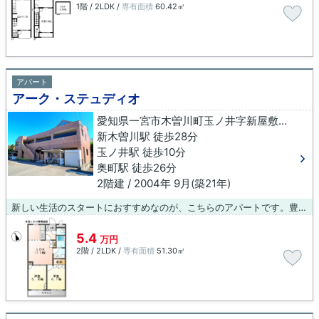
1階 / 2LDK /
専有面積
60.42㎡
アパート
アーク・ステュディオ
愛知県一宮市木曽川町玉ノ井字新屋敷一ノ切
新木曽川駅 徒歩28分
玉ノ井駅 徒歩10分
奥町駅 徒歩26分
2階建 / 2004年 9月(築21年)
新しい生活のスタートにおすすめなのが、こちらのアパートです。豊富な知識を持ったスタッフが、一宮市や新木曽川周辺でのお部屋探しを快適にサポート致します。まずはお問い合わせください。
5.4
万円
2階 / 2LDK /
専有面積
51.30㎡