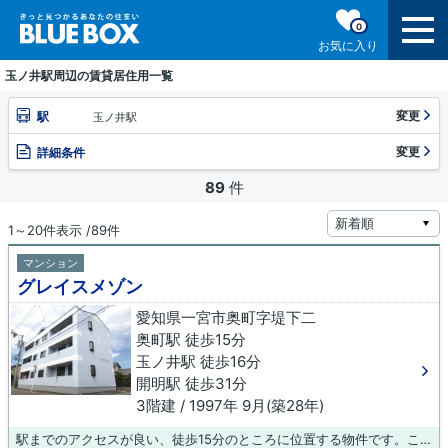
0
お気に入り
玉ノ井駅周辺の賃貸居住用一覧
変更
駅
玉ノ井駅
変更
詳細条件
89
件
1～20件表示 /89件
マンション
グレイスメゾン
愛知県一宮市奥町字堤下二
奥町駅 徒歩15分
玉ノ井駅 徒歩16分
開明駅 徒歩31分
3階建 / 1997年 9月(築28年)
駅までのアクセスが良い、徒歩15分のところに位置する物件です。こちらの物件はマンションです。住まいのことでお困りでしたら、お気軽に当社へお問い合わせ下さい。当社は数多くの賃貸情報を取り扱っております。ご希望に適した物件をご紹介いたします。