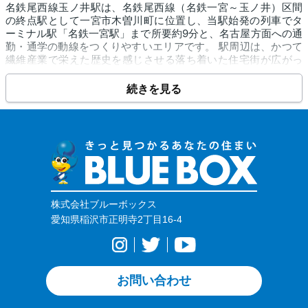
名鉄尾西線玉ノ井駅は、名鉄尾西線（名鉄一宮～玉ノ井）区間
の終点駅として一宮市木曽川町に位置し、当駅始発の列車でタ
ーミナル駅「名鉄一宮駅」まで所要約9分と、名古屋方面への通
勤・通学の動線をつくりやすいエリアです。 駅周辺は、かつて
繊維産業で栄えた歴史を感じさせる落ち着いた住宅街が広がっ
ており、「ローソン 木曽川玉ノ井店」などのコンビニや、ドラ
ッグストア「V・drug 玉ノ井店」が近くにあるため、日々の買
続きを見る
い物にも便利です。 さらに車や自転車を利用すればスーパー
「平和堂 木曽川店」も生活圏に入り、まとめ買いにも対応しや
すい環境です。教育環境としては「一宮市立木曽川西小学校」
や「一宮市立玉ノ井保育園」などがあり、子育て世帯にとって
も安心材料となります。 また、広大な「木曽川緑地公園」や、
県指定文化財（鬼神面）などを伝える「賀茂神社」も近く、自
然と歴史文化に触れながら、静穏な環境でのびのびと子育てを
したいファミリー層に向いた住環境です。
株式会社ブルーボックス
愛知県稲沢市正明寺2丁目16-4
お問い合わせ