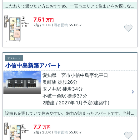
こだわりで選びたい方におすすめ。一宮市エリアで住まいをお探しなら「小信中島新築アパート」。新しい生活にお勧めなのが、こちらのアパートです。お求めのエリアの中からお探しの物件が見つからない場合は、当社までご連絡頂ければ幸いです。ご希望に適した物件をご提案致します。
7.51
万円
2階 / 2LDK /
専有面積
55.66㎡
アパート
小信中島新築アパート
愛知県一宮市小信中島字北平口
奥町駅 徒歩26分
玉ノ井駅 徒歩34分
不破一色駅 徒歩37分
2階建 / 2027年 1月予定(建築中)
設備も充実していて住みやすい、魅力が詰まったアパートです。当社は地域に特化し、利便性の高い暮らしをしたい方に喜んでいただける物件を豊富に取り扱っております。また、快適な暮らしが始められるようしっかりとサポート致しますので、ぜひお気軽にご連絡下さい。
7.7
万円
2階 / 2LDK /
専有面積
55.66㎡