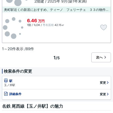
2階建 / 2025年 9月(築1年未満)
奥町駅近くの新居におすすめ、ティーノ フェリーチェ ３３の物件情報。落ち着きのある空間が広がっている、令和7年築の物件です。通勤やお出かけに便利な、徒歩8分に駅のある物件です。新築ならではの「新しさ」が魅力。賃貸物件をお探しの方は、ぜひ当社にお任せ下さい。多種多様な物件情報と地域情報をご提供いたします。ご希望がございましたら、ご連絡下さい。
6.46
万円
1階 / 1LDK /
専有面積
42.15㎡
1～20件表示 /89件
1
次へ
/5
検索条件の変更
駅
変更
玉ノ井駅
詳細条件
変更
名鉄 尾西線【玉ノ井駅】の魅力