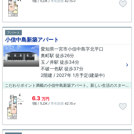
1階 / 1LDK /
専有面積
42.15㎡
アパート
小信中島新築アパート
愛知県一宮市小信中島字北平口
奥町駅 徒歩26分
玉ノ井駅 徒歩34分
不破一色駅 徒歩37分
2階建 / 2027年 1月予定(建築中)
こだわりポイント満載の小信中島新築アパート。新しい生活のスタートにおすすめなのが、こちらのアパートです。便利で居心地のいい暮らしをしたいとお考えなら、当社のオススメ物件はいかがですか？賃貸情報を豊富に取り扱っているので、満足できる物件が見つかることでしょう。
6.3
万円
1階 / 1LDK /
専有面積
42.15㎡