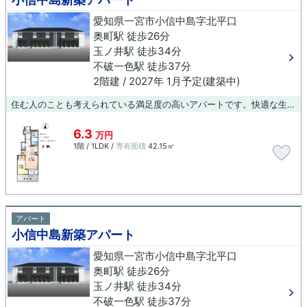
愛知県一宮市小信中島字北平口
奥町駅 徒歩26分
玉ノ井駅 徒歩34分
不破一色駅 徒歩37分
2階建 / 2027年 1月予定(建築中)
住む人のことも考えられている満足度の高いアパートです。快適な生活をこれから始めましょう。ご希望の物件の条件をお聞かせください。その条件に合った物件をご紹介いたします。
6.3
万円
1階 / 1LDK /
専有面積
42.15㎡
アパート
小信中島新築アパート
愛知県一宮市小信中島字北平口
奥町駅 徒歩26分
玉ノ井駅 徒歩34分
不破一色駅 徒歩37分