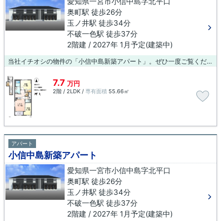
愛知県一宮市小信中島字北平口
奥町駅 徒歩26分
玉ノ井駅 徒歩34分
不破一色駅 徒歩37分
2階建 / 2027年 1月予定(建築中)
当社イチオシの物件の「小信中島新築アパート」。ぜひ一度ご覧ください。設備も充実していて住みやすい、魅力が詰まったアパートです。住まい探しの際には、実際に住んでみた時のことを想像しながら進めていくことが大事です。より良い住まいをご提供致します。
7.7
万円
2階 / 2LDK /
専有面積
55.66㎡
アパート
小信中島新築アパート
愛知県一宮市小信中島字北平口
奥町駅 徒歩26分
玉ノ井駅 徒歩34分
不破一色駅 徒歩37分
2階建 / 2027年 1月予定(建築中)