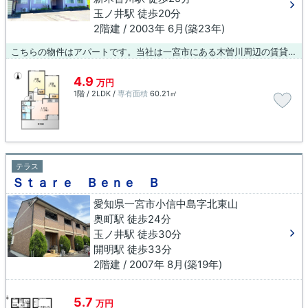
玉ノ井駅 徒歩20分
2階建 / 2003年 6月(築23年)
こちらの物件はアパートです。当社は一宮市にある木曽川周辺の賃貸物件を豊富に取り扱っております。ご要望やご不明な点などございましたら、お気軽にお問い合わせ下さい。
4.9
万円
1階 / 2LDK /
専有面積
60.21㎡
テラス
Ｓｔａｒｅ Ｂｅｎｅ Ｂ
愛知県一宮市小信中島字北東山
奥町駅 徒歩24分
玉ノ井駅 徒歩30分
開明駅 徒歩33分
2階建 / 2007年 8月(築19年)
5.7
万円