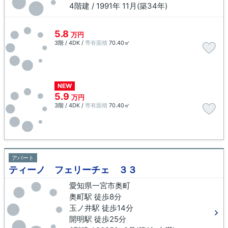
4階建 / 1991年 11月(築34年)
5.8
万円
3階 / 4DK /
専有面積
70.40㎡
NEW
5.9
万円
3階 / 4DK /
専有面積
70.40㎡
アパート
ティーノ フェリーチェ ３３
愛知県一宮市奥町
奥町駅 徒歩8分
玉ノ井駅 徒歩14分
開明駅 徒歩25分