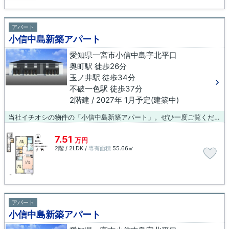
アパート
小信中島新築アパート
愛知県一宮市小信中島字北平口
奥町駅 徒歩26分
玉ノ井駅 徒歩34分
不破一色駅 徒歩37分
2階建 / 2027年 1月予定(建築中)
当社イチオシの物件の「小信中島新築アパート」。ぜひ一度ご覧ください。こちらの物件はアパートです。物件を選ぶことは、単純なものではありません。住まいは人生を変えるかもしれない大事な要素なのです。納得の住まい選びを実現させましょう。
7.51
万円
2階 / 2LDK /
専有面積
55.66㎡
アパート
小信中島新築アパート