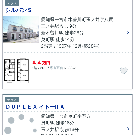
テラス
シルバンＳ
愛知県一宮市木曽川町玉ノ井字八尻
玉ノ井駅 徒歩9分
新木曽川駅 徒歩26分
奥町駅 徒歩14分
2階建 / 1997年 12月(築28年)
4.4
万円
1階 / 2DK /
専有面積
51.33㎡
テラス
ＤＵＰＬＥＸ イトーⅡ Ａ
愛知県一宮市奥町字野方
奥町駅 徒歩16分
玉ノ井駅 徒歩13分