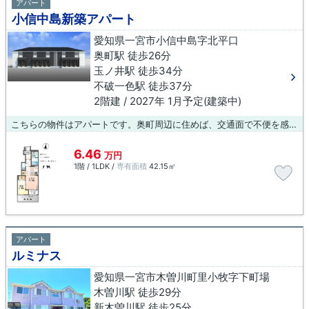
アパート
小信中島新築アパート
愛知県一宮市小信中島字北平口
奥町駅 徒歩26分
玉ノ井駅 徒歩34分
不破一色駅 徒歩37分
2階建 / 2027年 1月予定(建築中)
こちらの物件はアパートです。奥町周辺に住めば、交通面で不便を感じることも少なくなるでしょう。物件情報はこちらでご確認頂けますので、是非お引っ越しをご検討みてはいかがでしょうか。
6.46
万円
1階 / 1LDK /
専有面積
42.15㎡
アパート
ルミナス
愛知県一宮市木曽川町里小牧字下町場
木曽川駅 徒歩29分
新木曽川駅 徒歩25分