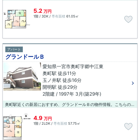
5.2
万円
1階 / 3DK /
専有面積
61.05㎡
アパート
グランドールＢ
愛知県一宮市奥町字郷中江東
奥町駅 徒歩11分
玉ノ井駅 徒歩16分
開明駅 徒歩29分
2階建 / 1997年 3月(築29年)
奥町駅近くの新居におすすめ、グランドールＢの物件情報。こちらの物件は駅まで徒歩で11分で到着します。こちらの物件はアパートです。一宮市や奥町付近の物件なら当社にお任せください。地域に詳しい経験豊富なスタッフがお部屋探しをサポート致します。
4.9
万円
1階 / 2LDK /
専有面積
57.75㎡