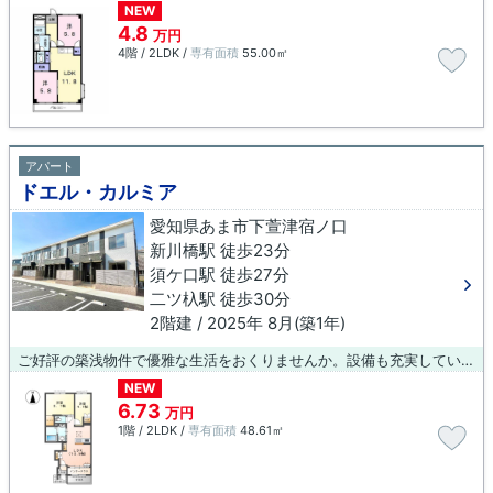
NEW
4.8
万円
4階 / 2LDK /
専有面積
55.00㎡
アパート
ドエル・カルミア
愛知県あま市下萱津宿ノ口
新川橋駅 徒歩23分
須ケ口駅 徒歩27分
二ツ杁駅 徒歩30分
2階建 / 2025年 8月(築1年)
ご好評の築浅物件で優雅な生活をおくりませんか。設備も充実していて住みやすい、魅力が詰まったアパートです。当社はあま市に密着しており、多種多様な賃貸住宅情報をお取り扱いしております。ご希望の条件がございましたら、当社へお問い合わせ下さい。
NEW
6.73
万円
1階 / 2LDK /
専有面積
48.61㎡