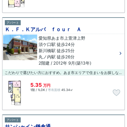
アパート
Ｋ．Ｆ．Ｋアルバ ｆｏｕｒ Ａ
愛知県あま市上萱津上野
須ケ口駅 徒歩24分
新川橋駅 徒歩25分
丸ノ内駅 徒歩26分
2階建 / 2012年 9月(築13年)
こだわりで選びたい方におすすめ。あま市エリアで住まいをお探しなら「Ｋ．Ｆ．Ｋアルバ ｆｏｕｒ Ａ」。今引っ越しをお考えの方におすすめなのが、こちらのアパートです。あま市や須ケ口付近の物件情報を、経験豊富なスタッフがご紹介いたします。快適なお部屋探しなら是非お任せ下さい。
5.35
万円
1階 / 1LDK /
専有面積
45.34㎡
アパート
サンシャイン鎌倉通