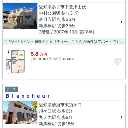
愛知県あま市下萱津山伏
中村公園駅 徒歩31分
甚目寺駅 徒歩33分
新川橋駅 徒歩35分
2階建 / 2007年 10月(築18年)
こだわりポイント満載のクォリティー。こちらの物件はアパートです。ブルーボックス 稲沢支店へご来店いただく際には、0587-23-0015までお電話ください。お部屋の内覧などのご予約も承っております。
5.8
万円
2階 / 1LDK /
専有面積
49.50㎡
テラス
Ｂｌａｎｃｈｅｕｒ
愛知県清須市東須ケ口
須ケ口駅 徒歩6分
丸ノ内駅 徒歩9分
新川橋駅 徒歩18分