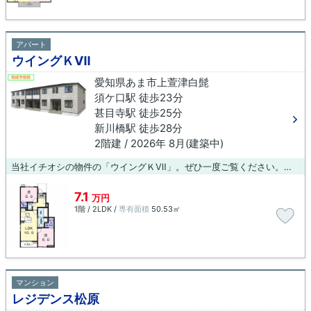
アパート
ウイングＫⅦ
愛知県あま市上萱津白髭
須ケ口駅 徒歩23分
甚目寺駅 徒歩25分
新川橋駅 徒歩28分
2階建 / 2026年 8月(建築中)
当社イチオシの物件の「ウイングＫⅦ」。ぜひ一度ご覧ください。今引っ越しをお考えの方におすすめなのが、こちらのアパートです。あま市で暮らすなら、ブルーボックス 稲沢支店より安心できるお住まいをお選び下さい。inazawa@bluebox.co.jpまで何でもお気軽にご質問をどうぞ。
7.1
万円
1階 / 2LDK /
専有面積
50.53㎡
マンション
レジデンス松原