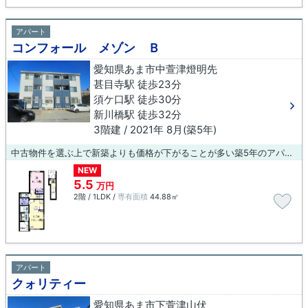
アパート
コンフォール メゾン Ｂ
愛知県あま市中萱津燈明先
甚目寺駅 徒歩23分
須ケ口駅 徒歩30分
新川橋駅 徒歩32分
3階建 / 2021年 8月(築5年)
中古物件を選ぶ上で新築よりも価格が下がることが多い築5年のアパートです。こちらの物件はアパートです。利便性の高い甚目寺周辺で賃貸物件をお探しなら、から当社にお問い合わせ下さい。スタッフ一同心よりお待ちしております。
NEW
5.5
万円
2階 / 1LDK /
専有面積
44.88㎡
アパート
クォリティー
愛知県あま市下萱津山伏