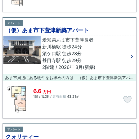
アパート
（仮）あま市下萱津新築アパート
愛知県あま市下萱津長者
新川橋駅 徒歩24分
須ケ口駅 徒歩28分
甚目寺駅 徒歩29分
2階建 / 2026年 8月(新築)
あま市周辺にある物件をお求めの方は「（仮）あま市下萱津新築アパート」はいかがでしょうか。新しい生活にお勧めなのが、こちらのアパートです。賃貸物件をお求めなら、交通面で不便さを感じることがない新川橋周辺です。物件までのお問い合わせはブルーボックス 稲沢支店まで0587-23-0015からお待ちしております。
6.6
万円
1階 / 1LDK /
専有面積
43.21㎡
アパート
クォリティー