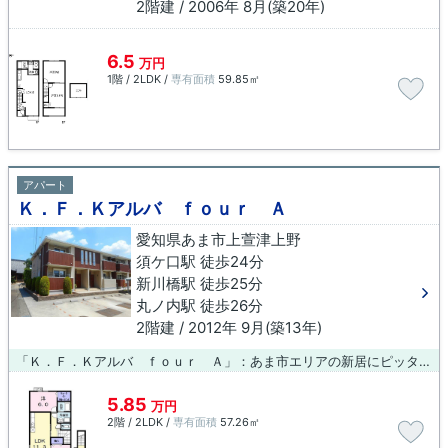
2階建 / 2006年 8月(築20年)
6.5
万円
1階 / 2LDK /
専有面積
59.85㎡
アパート
Ｋ．Ｆ．Ｋアルバ ｆｏｕｒ Ａ
愛知県あま市上萱津上野
須ケ口駅 徒歩24分
新川橋駅 徒歩25分
丸ノ内駅 徒歩26分
2階建 / 2012年 9月(築13年)
「Ｋ．Ｆ．Ｋアルバ ｆｏｕｒ Ａ」：あま市エリアの新居にピッタリ。住みやすさが満載でイチオシのアパートはこちらです。ブルーボックス 稲沢支店の物件が、あま市エリアに豊富に点在してます。詳しい賃貸情報は0587-23-0015より、当社へご確認下さい。
5.85
万円
2階 / 2LDK /
専有面積
57.26㎡