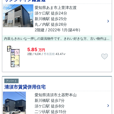
愛知県あま市上萱津左渡
須ケ口駅 徒歩24分
新川橋駅 徒歩25分
丸ノ内駅 徒歩26分
2階建 / 2022年 1月(築4年)
内装もきれいな一押しの築浅物件です。きれい好きな方、古い物件は苦手という方に。アパートタイプのお部屋です。ブルーボックス 稲沢支店へのお問い合わせは0587-23-0015へご連絡お願いします。当社スタッフがお客様の住まい探しをサポート致します。
5.85
万円
2階 / 1LDK /
専有面積
43.47㎡
アパート
清須市賃貸併用住宅
愛知県清須市土器野本山
新川橋駅 徒歩7分
須ケ口駅 徒歩8分
二ツ杁駅 徒歩15分