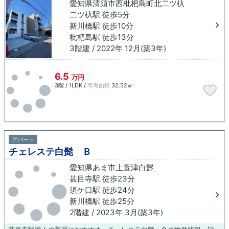
愛知県清須市西枇杷島町北二ツ杁
二ツ杁駅 徒歩5分
新川橋駅 徒歩10分
枇杷島駅 徒歩13分
3階建 / 2022年 12月(築3年)
6.5
万円
3階 / 1LDK /
専有面積
32.52㎡
アパート
チェレステ白髭 Ｂ
愛知県あま市上萱津白髭
甚目寺駅 徒歩23分
須ケ口駅 徒歩24分
新川橋駅 徒歩25分
2階建 / 2023年 3月(築3年)