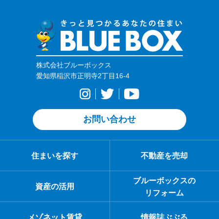
す。教育面では清須市立新川小学校・新川中学校が地域にあ
り、子育て世帯も生活のイメージを描きやすいでしょう。医療
面でも、しんかわクリニック（新川病院介護医療院）など受診
先の選択肢を確保しやすく、毎日の安心につながります。都心
近接の利便性を重視しながら、穏やかな住環境も大切にしたい
方にとって、新川橋駅周辺はバランスのよい選択肢です。
株式会社ブルーボックス
愛知県稲沢市正明寺2丁目16-4
お問い合わせ
住まいを探す
不動産を売却
ブルーボックスの
資産の活用
リフォーム
メゾネット賃貸
情報誌ぶぶる