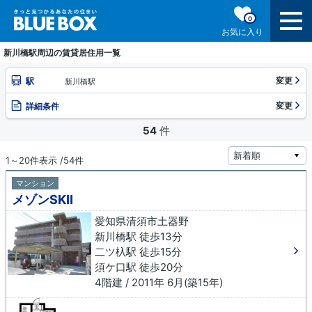
0
お気に入り
新川橋駅周辺の賃貸居住用一覧
変更
駅
新川橋駅
変更
詳細条件
54
件
1～20件表示 /54件
マンション
メゾンSKⅡ
愛知県清須市土器野
新川橋駅 徒歩13分
二ツ杁駅 徒歩15分
須ケ口駅 徒歩20分
4階建 / 2011年 6月(築15年)