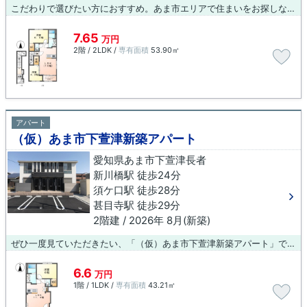
こだわりで選びたい方におすすめ。あま市エリアで住まいをお探しなら「（仮）あま市下萱津新築アパート」。こちらの物件はアパートです。住まい探しをするなら、新川橋近くはいかがですか。inazawa@bluebox.co.jpにてブルーボックス 稲沢支店にご連絡下さい。お客様のこだわりやニーズに合わせた物件のご紹介をいたします。
7.65
万円
2階 / 2LDK /
専有面積
53.90㎡
アパート
（仮）あま市下萱津新築アパート
愛知県あま市下萱津長者
新川橋駅 徒歩24分
須ケ口駅 徒歩28分
甚目寺駅 徒歩29分
2階建 / 2026年 8月(新築)
ぜひ一度見ていただきたい、「（仮）あま市下萱津新築アパート」です。住みやすさが満載でイチオシのアパートはこちらです。ブルーボックス 稲沢支店では、お客様が安心して暮らせる物件の提供ができるよう努めております。ぜひ一度ご覧ください。
6.6
万円
1階 / 1LDK /
専有面積
43.21㎡