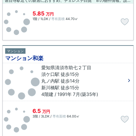
甚目寺駅近くの新居におすすめ、チェレステ白髭 Ｂの物件情報。設備も充実していて住みやすい、魅力が詰まったアパートです。令和5年築の物件で快適な住まいとなっています。実際に物件をご覧になりたいお客様は、スタッフまでご連絡ください。ご希望の物件をご紹介いたします。どうぞお気軽にご連絡ください。
5.85
万円
1階 / 1LDK /
専有面積
44.70㎡
マンション
マンション和楽
愛知県清須市助七２丁目
須ケ口駅 徒歩15分
丸ノ内駅 徒歩14分
新川橋駅 徒歩15分
4階建 / 1991年 7月(築35年)
6.5
万円
3階 / 3LDK /
専有面積
64.00㎡