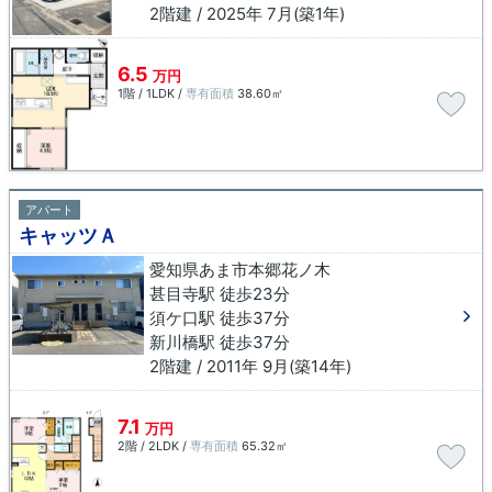
2階建 / 2025年 7月(築1年)
6.5
万円
1階 / 1LDK /
専有面積
38.60㎡
アパート
キャッツＡ
愛知県あま市本郷花ノ木
甚目寺駅 徒歩23分
須ケ口駅 徒歩37分
新川橋駅 徒歩37分
2階建 / 2011年 9月(築14年)
7.1
万円
2階 / 2LDK /
専有面積
65.32㎡