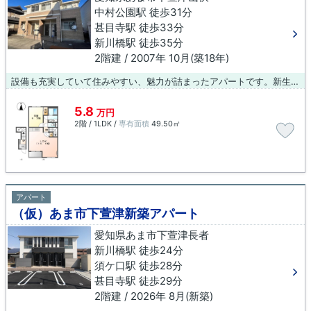
中村公園駅 徒歩31分
甚目寺駅 徒歩33分
新川橋駅 徒歩35分
2階建 / 2007年 10月(築18年)
設備も充実していて住みやすい、魅力が詰まったアパートです。新生活をあま市でスタートするなら、当社スタッフが住まい探しをサポートいたします。0587-23-0015またはinazawa@bluebox.co.jpからご連絡ください。
5.8
万円
2階 / 1LDK /
専有面積
49.50㎡
アパート
（仮）あま市下萱津新築アパート
愛知県あま市下萱津長者
新川橋駅 徒歩24分
須ケ口駅 徒歩28分
甚目寺駅 徒歩29分
2階建 / 2026年 8月(新築)