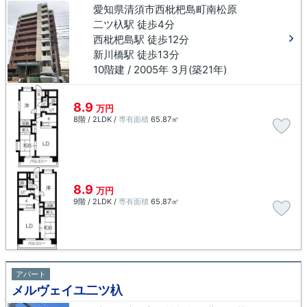
愛知県清須市西枇杷島町南松原
二ツ杁駅 徒歩4分
西枇杷島駅 徒歩12分
新川橋駅 徒歩13分
10階建 / 2005年 3月(築21年)
8.9
万円
8階 / 2LDK /
専有面積
65.87㎡
8.9
万円
9階 / 2LDK /
専有面積
65.87㎡
アパート
メルヴェイユ二ツ杁