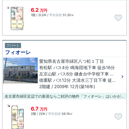
6.2
万円
1階 / 2LDK /
専有面積
51.30㎡
アパート
フィオーレ
愛知県名古屋市緑区八つ松１丁目
有松駅 バス4分 鳴海団地下車 徒歩16分
左京山駅 バス6分 鎌倉台中学校下車 徒歩8分
徳重駅 バス12分 大清水三丁目下車 徒歩4分
2階建 / 2009年 12月(築16年)
名古屋市緑区近辺での新居ならご好評の物件「フィオーレ」はいかがでしょうか。アパートタイプのお部屋です。賃貸情報のことなら、地域に密着した当社の物件情報をご覧下さい。お客様のライフスタイルに適した物件や、ニーズに合わせた物件のご紹介させていただきます。
6.7
万円
2階 / 2DK /
専有面積
56.19㎡