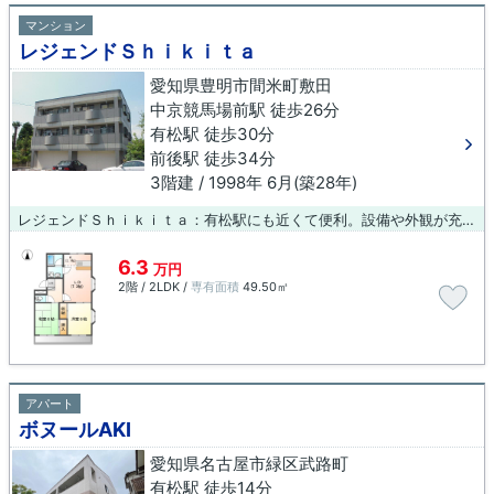
マンション
レジェンドＳｈｉｋｉｔａ
愛知県豊明市間米町敷田
中京競馬場前駅 徒歩26分
有松駅 徒歩30分
前後駅 徒歩34分
3階建 / 1998年 6月(築28年)
レジェンドＳｈｉｋｉｔａ：有松駅にも近くて便利。設備や外観が充実しているマンションです。お友達を招待するのも恥ずかしくない物件。こちらの物件以外にも、有松駅近くの物件情報を取り扱っております。物件情報が気になる方は、ぜひお問い合わせください。
6.3
万円
2階 / 2LDK /
専有面積
49.50㎡
アパート
ボヌールAKI
愛知県名古屋市緑区武路町
有松駅 徒歩14分