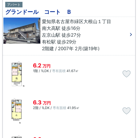
アパート
グランドール コート Ｂ
愛知県名古屋市緑区大根山１丁目
南大高駅 徒歩16分
左京山駅 徒歩27分
有松駅 徒歩29分
2階建 / 2007年 2月(築19年)
6.2
万円
1階 / 1LDK /
専有面積
41.67㎡
6.3
万円
2階 / 1LDK /
専有面積
41.95㎡