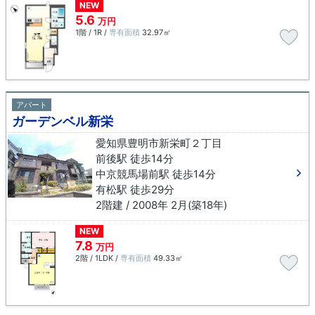
NEW
5.6
万円
1階 / 1R /
専有面積
32.97㎡
アパート
ガーデンベル新栄
愛知県豊明市新栄町２丁目
前後駅 徒歩14分
中京競馬場前駅 徒歩14分
有松駅 徒歩29分
2階建 / 2008年 2月(築18年)
NEW
7.8
万円
2階 / 1LDK /
専有面積
49.33㎡