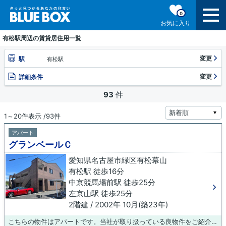
0
お気に入り
有松駅周辺の賃貸居住用一覧
変更
駅
有松駅
変更
詳細条件
93
件
1～20件表示 /93件
アパート
グランベールＣ
愛知県名古屋市緑区有松幕山
有松駅 徒歩16分
中京競馬場前駅 徒歩25分
左京山駅 徒歩25分
2階建 / 2002年 10月(築23年)
こちらの物件はアパートです。当社が取り扱っている良物件をご紹介いたします。利便性が高く、快適に暮らせる物件をご紹介いたしますので、きっと気になる物件が見つかります。