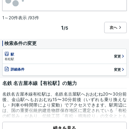
1～20件表示 /93件
1
次へ
/5
検索条件の変更
駅
変更
有松駅
詳細条件
変更
名鉄 名古屋本線【有松駅】の魅力
名鉄名古屋本線有松駅は、名鉄名古屋駅へおおむね20〜30分前
後、金山駅へもおおむね15〜30分前後（いずれも乗り換えな
し・列車や時間帯により変動）でアクセスできます。駅周辺に
は、国の重要伝統的建造物群保存地区に選定されている「有松
の町並み」があり、伝統工芸「有松・鳴海絞り」の文化ととも
に、東海道沿いの趣ある景観を楽しめます。一方で、駅に直結
する「イオンタウン有松」があり、スーパー「マックスバリュ
続きを見る