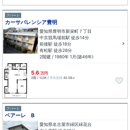
アパート
カーサバレンシア豊明
愛知県豊明市新栄町７丁目
中京競馬場前駅 徒歩14分
前後駅 徒歩18分
有松駅 徒歩28分
2階建 / 1980年 1月(築46年)
5.6
万円
2階 / 1LDK /
専有面積
45.58㎡
アパート
ベアーレ B
愛知県名古屋市緑区緑花台