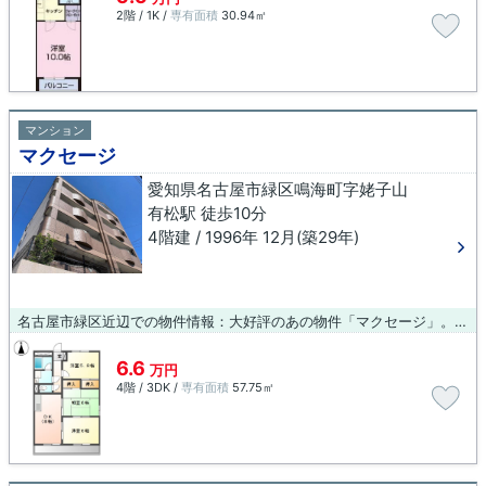
2階 / 1K /
専有面積
30.94㎡
マンション
マクセージ
愛知県名古屋市緑区鳴海町字姥子山
有松駅 徒歩10分
4階建 / 1996年 12月(築29年)
名古屋市緑区近辺での物件情報：大好評のあの物件「マクセージ」。新築マンションです。高いニーズのある、駅徒歩10分の物件です。名古屋市緑区は住環境が充実しており、利便性の高い暮らしをするならこのエリアです。当社は地域に密着し、多種多様な賃貸情報を取り扱っているので、ぜひご連絡下さい。
6.6
万円
4階 / 3DK /
専有面積
57.75㎡