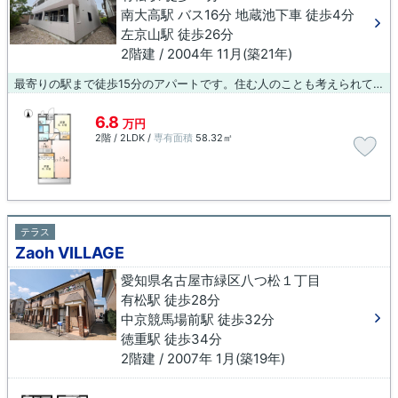
南大高駅 バス16分 地蔵池下車 徒歩4分
左京山駅 徒歩26分
2階建 / 2004年 11月(築21年)
最寄りの駅まで徒歩15分のアパートです。住む人のことも考えられている満足度の高いアパートです。名古屋市緑区エリアで賃貸情報をお探しになるなら、ぜひ当社にお任せ下さい。快適な暮らしができるよう、しっかりとサポート致しますのでお気軽にご連絡下さい。
6.8
万円
2階 / 2LDK /
専有面積
58.32㎡
テラス
Zaoh VILLAGE
愛知県名古屋市緑区八つ松１丁目
有松駅 徒歩28分
中京競馬場前駅 徒歩32分
徳重駅 徒歩34分
2階建 / 2007年 1月(築19年)