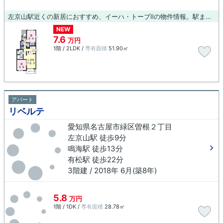
左京山駅近くの新居におすすめ、イーハ・トーブⅡの物件情報。駅まで歩いてアクセスできる、徒歩5分の距離に立地する物件です。アパートタイプのお部屋です。賃貸物件をお探しなら、当社にお任せ下さい。こだわりやニーズに合わせた物件をご紹介するほか、しっかりとサポート致しますので、どうぞお気軽にお問い合わせ下さい。
NEW
7.6
万円
1階 / 2LDK /
専有面積
51.90㎡
アパート
リベルテ
愛知県名古屋市緑区曽根２丁目
左京山駅 徒歩9分
鳴海駅 徒歩13分
有松駅 徒歩22分
3階建 / 2018年 6月(築8年)
5.8
万円
1階 / 1DK /
専有面積
28.78㎡