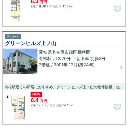
6.3
万円
2階 / 1LDK /
専有面積
41.67㎡
アパート
グリーンヒルズ上ノ山
愛知県名古屋市緑区桶狭間
有松駅 バス20分 下切下車 徒歩2分
2階建 / 2001年 12月(築24年)
有松駅近くの新居におすすめ、グリーンヒルズ上ノ山の物件情報。住む人のことも考えられている満足度の高いアパートです。賃貸物件のことでお困りなら、まずは当社へご連絡下さい。当社は、お客様に安心していただけるよう、的確な地域情報や物件情報をご提供いたします。ご希望にできる限りお応えいたしますので、お問い合わせ下さい。
NEW
6.4
万円
2階 / 2LDK /
専有面積
51.15㎡