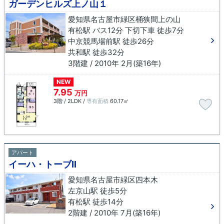
ガーデンヒルズ上ノ山１
愛知県名古屋市緑区桶狭間上の山
有松駅 バス12分 下切下車 徒歩7分
中京競馬場前駅 徒歩26分
共和駅 徒歩32分
3階建 / 2010年 2月(築16年)
NEW
7.95
万円
3階 / 2LDK /
専有面積
60.17㎡
アパート
イーハ・トーブⅡ
愛知県名古屋市緑区四本木
左京山駅 徒歩5分
有松駅 徒歩14分
2階建 / 2010年 7月(築16年)