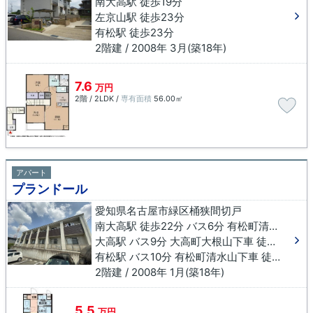
南大高駅 徒歩19分
左京山駅 徒歩23分
有松駅 徒歩23分
2階建 / 2008年 3月(築18年)
7.6
万円
2階 / 2LDK /
専有面積
56.00㎡
アパート
プランドール
愛知県名古屋市緑区桶狭間切戸
南大高駅 徒歩22分 バス6分 有松町清水山下車 徒歩9分
大高駅 バス9分 大高町大根山下車 徒歩10分
有松駅 バス10分 有松町清水山下車 徒歩9分
2階建 / 2008年 1月(築18年)
5.5
万円