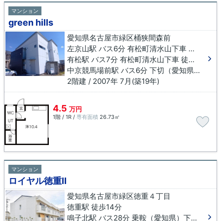
マンション
green hills
愛知県名古屋市緑区桶狭間森前
左京山駅 バス6分 有松町清水山下車 徒歩4分
有松駅 バス7分 有松町清水山下車 徒歩4分
中京競馬場前駅 バス6分 下切（愛知県）下車 徒歩8分
2階建 / 2007年 7月(築19年)
4.5
万円
1階 / 1R /
専有面積
26.73㎡
マンション
ロイヤル徳重Ⅱ
愛知県名古屋市緑区徳重４丁目
徳重駅 徒歩14分
鳴子北駅 バス28分 乗鞍（愛知県）下車 徒歩8分