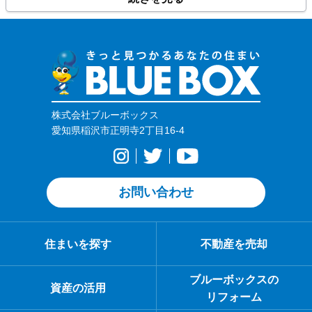
有松駅前店」のほか、各種専門店や飲食店がそろうため、日常
の買い物にも便利です。車移動では国道1号や国道302号（名古
屋環状2号線）に出やすく、名古屋第二環状自動車道（名二環）
の有松ICも利用しやすい立地のため、電車と車を使い分けなが
ら暮らしたいファミリー層・夫婦世帯にも検討しやすい住環境
です。
株式会社ブルーボックス
愛知県稲沢市正明寺2丁目16-4
お問い合わせ
住まいを探す
不動産を売却
ブルーボックスの
資産の活用
リフォーム