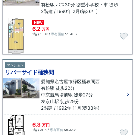
有松駅 バス30分 徳重小学校下車 徒歩10分
2階建 / 1990年 2月(築36年)
NEW
6.2
万円
1階 / 1LDK /
専有面積
55.40㎡
マンション
リバーサイド桶狭間
愛知県名古屋市緑区桶狭間西
有松駅 徒歩22分
中京競馬場前駅 徒歩27分
左京山駅 徒歩29分
2階建 / 1992年 11月(築33年)
6.3
万円
1階 / 3DK /
専有面積
59.33㎡