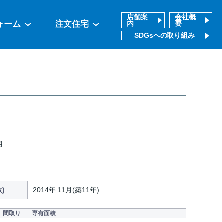
店舗案
会社概
ォーム
注文住宅
内
要
SDGsへの取り組み
目
)
2014年 11月(築11年)
間取り
専有面積