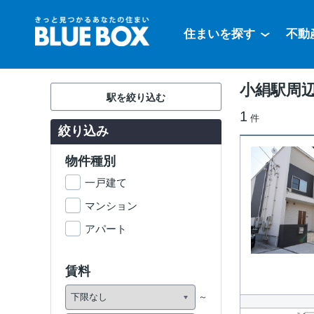
住まいを探す
不動
小絹駅周
駅を絞り込む
1
件
絞り込み
物件種別
一戸建て
マンション
アパート
賃料