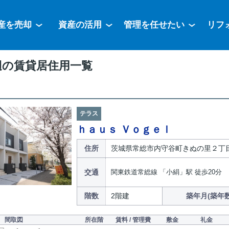
産を売却
資産の活用
管理を任せたい
リフ
辺の賃貸居住用一覧
テラス
ｈａｕｓ Ｖｏｇｅｌ
住所
茨城県常総市内守谷町きぬの里２丁
交通
関東鉄道常総線 「小絹」駅 徒歩20分
階数
2階建
築年月(築年数
間取図
所在階
賃料 / 管理費
敷金
礼金