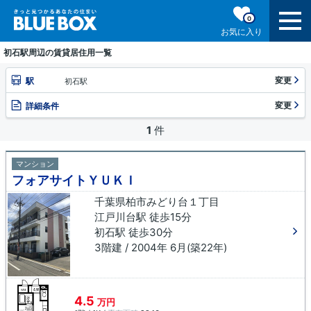
0
お気に入り
初石駅周辺の賃貸居住用一覧
変更
駅
初石駅
変更
詳細条件
1
件
マンション
フォアサイトＹＵＫＩ
千葉県柏市みどり台１丁目
江戸川台駅 徒歩15分
初石駅 徒歩30分
3階建 / 2004年 6月(築22年)
4.5
万円