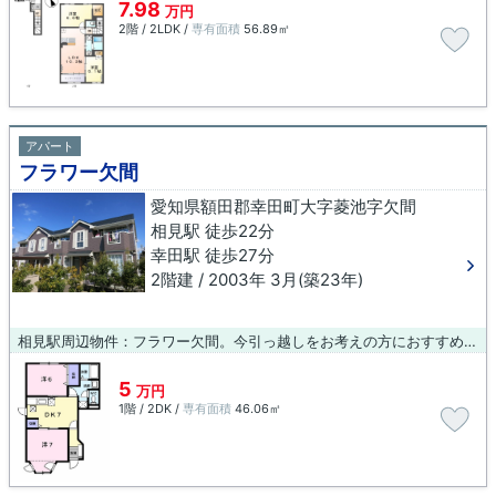
7.98
万円
2階 / 2LDK /
専有面積
56.89㎡
アパート
フラワー欠間
愛知県額田郡幸田町大字菱池字欠間
相見駅 徒歩22分
幸田駅 徒歩27分
2階建 / 2003年 3月(築23年)
相見駅周辺物件：フラワー欠間。今引っ越しをお考えの方におすすめなのが、こちらのアパートです。様々な物件がある中で、よりお客様のご希望に適した物件を探していきましょう。ブルーボックス 岡崎支店で物件探しをはじめてみませんか。
5
万円
1階 / 2DK /
専有面積
46.06㎡