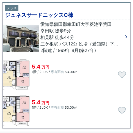
テラス
ジュネスサードニックスC棟
愛知県額田郡幸田町大字菱池字荒田
幸田駅 徒歩9分
相見駅 徒歩44分
三ケ根駅 バス12分 役場（愛知県）下車 徒歩3分
2階建 / 1999年 8月(築27年)
5.4
万円
1階 / 2LDK /
専有面積
53.00㎡
5.4
万円
1階 / 2LDK /
専有面積
53.00㎡