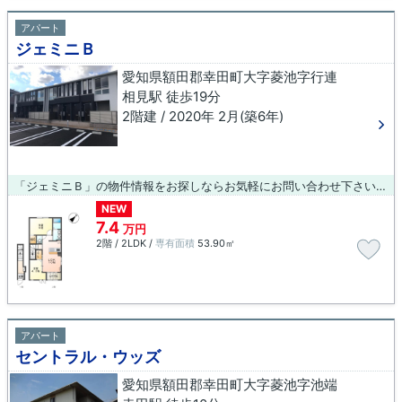
アパート
ジェミニＢ
愛知県額田郡幸田町大字菱池字行連
相見駅 徒歩19分
2階建 / 2020年 2月(築6年)
「ジェミニＢ」の物件情報をお探しならお気軽にお問い合わせ下さい。令和2年築の物件で快適な住まいとなっています。新しい生活のスタートにおすすめなのが、こちらのアパートです。住まい探しをするなら、ぜひ当社にお任せを！お客様が満足していただけるよう、しっかりとサポートいたします。また、ご要望やご不明な点などございましたら、お気軽にお問い合わせ下さい。
NEW
7.4
万円
2階 / 2LDK /
専有面積
53.90㎡
アパート
セントラル・ウッズ
愛知県額田郡幸田町大字菱池字池端