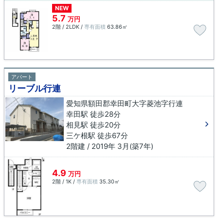
NEW
5.7
万円
2階 / 2LDK /
専有面積
63.86㎡
アパート
リーブル行連
愛知県額田郡幸田町大字菱池字行連
幸田駅 徒歩28分
相見駅 徒歩20分
三ケ根駅 徒歩67分
2階建 / 2019年 3月(築7年)
4.9
万円
2階 / 1K /
専有面積
35.30㎡