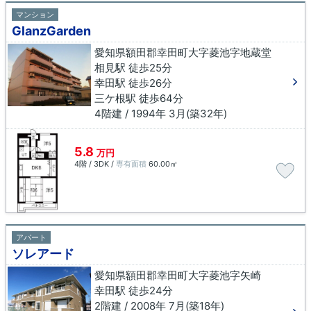
マンション
GlanzGarden
愛知県額田郡幸田町大字菱池字地蔵堂
相見駅 徒歩25分
幸田駅 徒歩26分
三ケ根駅 徒歩64分
4階建 / 1994年 3月(築32年)
5.8
万円
4階 / 3DK /
専有面積
60.00㎡
アパート
ソレアード
愛知県額田郡幸田町大字菱池字矢崎
幸田駅 徒歩24分
2階建 / 2008年 7月(築18年)