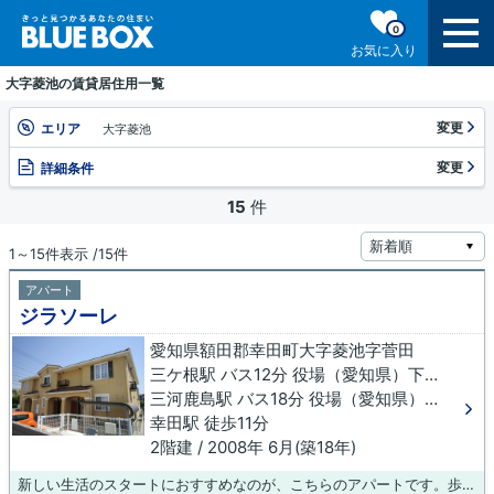
0
お気に入り
大字菱池の賃貸居住用一覧
変更
エリア
大字菱池
変更
詳細条件
15
件
1～15件表示 /15件
アパート
ジラソーレ
愛知県額田郡幸田町大字菱池字菅田
三ケ根駅 バス12分 役場（愛知県）下車 徒歩9分
三河鹿島駅 バス18分 役場（愛知県）下車 徒歩9分
幸田駅 徒歩11分
2階建 / 2008年 6月(築18年)
新しい生活のスタートにおすすめなのが、こちらのアパートです。歩いて11分ほどで駅にアクセスできる、立地の良さも魅力の物件です。当社は額田郡幸田町に密着しており、多種多様な賃貸住宅情報をお取り扱いしております。ご希望の条件がございましたら、当社へお問い合わせ下さい。