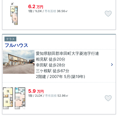
6.2
万円
1階 / 1LDK /
専有面積
36.56㎡
テラス
フルハウス
愛知県額田郡幸田町大字菱池字行連
相見駅 徒歩20分
幸田駅 徒歩28分
三ケ根駅 徒歩67分
2階建 / 2007年 5月(築19年)
5.9
万円
1階 / 2LDK /
専有面積
52.96㎡