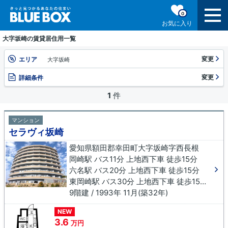
0
お気に入り
大字坂崎の賃貸居住用一覧
変更
エリア
大字坂崎
変更
詳細条件
1
件
マンション
セラヴィ坂崎
愛知県額田郡幸田町大字坂崎字西長根
岡崎駅 バス11分 上地西下車 徒歩15分
六名駅 バス20分 上地西下車 徒歩15分
東岡崎駅 バス30分 上地西下車 徒歩15分
9階建 / 1993年 11月(築32年)
NEW
3.6
万円