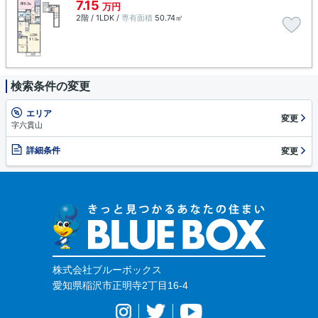
7.15
万円
2階 / 1LDK /
専有面積
50.74㎡
検索条件の変更
エリア
変更
字六貫山
詳細条件
変更
株式会社ブルーボックス
愛知県稲沢市正明寺2丁目16-4