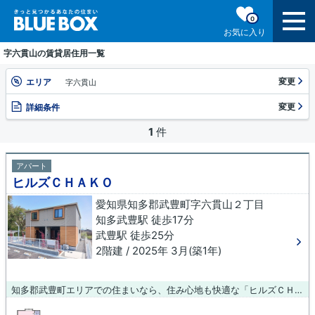
0
お気に入り
字六貫山の賃貸居住用一覧
変更
エリア
字六貫山
変更
詳細条件
1
件
アパート
ヒルズＣＨＡＫＯ
愛知県知多郡武豊町字六貫山２丁目
知多武豊駅 徒歩17分
武豊駅 徒歩25分
2階建 / 2025年 3月(築1年)
知多郡武豊町エリアでの住まいなら、住み心地も快適な「ヒルズＣＨＡＫＯ」はいかがでしょうか。充実の設備と綺麗な室内を兼ね備えた、令和7年築の物件です。こちらの物件はアパートです。お住まいを探すのであれば、お気軽に当社までご連絡下さい。当社スタッフが、お客様の生活スタイルに合った物件やご希望の物件をご紹介致します。