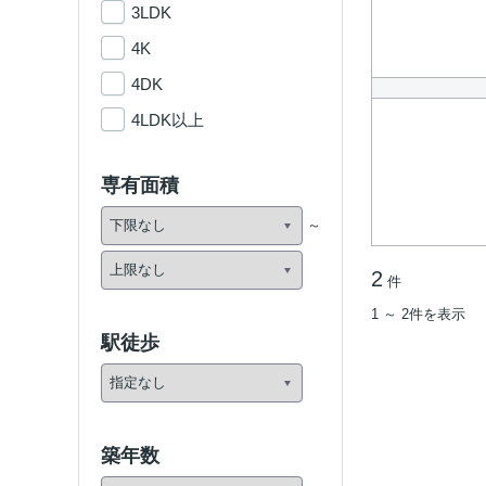
3LDK
4K
4DK
4LDK以上
専有面積
2
件
1 ～ 2件を表示
駅徒歩
築年数