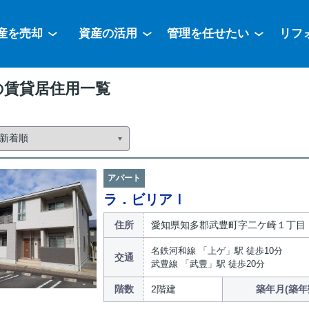
産を売却
資産の活用
管理を任せたい
リフ
の賃貸居住用一覧
アパート
ラ．ビリアⅠ
住所
愛知県知多郡武豊町字二ケ崎１丁目
名鉄河和線 「上ゲ」駅 徒歩10分
交通
武豊線 「武豊」駅 徒歩20分
階数
2階建
築年月(築年