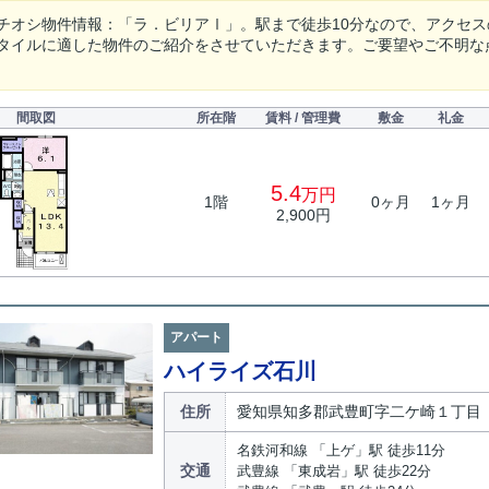
チオシ物件情報：「ラ．ビリアⅠ」。駅まで徒歩10分なので、アクセ
タイルに適した物件のご紹介をさせていただきます。ご要望やご不明な
間取図
所在階
賃料 / 管理費
敷金
礼金
5.4
万円
1階
0ヶ月
1ヶ月
2,900円
アパート
ハイライズ石川
住所
愛知県知多郡武豊町字二ケ崎１丁目
名鉄河和線 「上ゲ」駅 徒歩11分
交通
武豊線 「東成岩」駅 徒歩22分