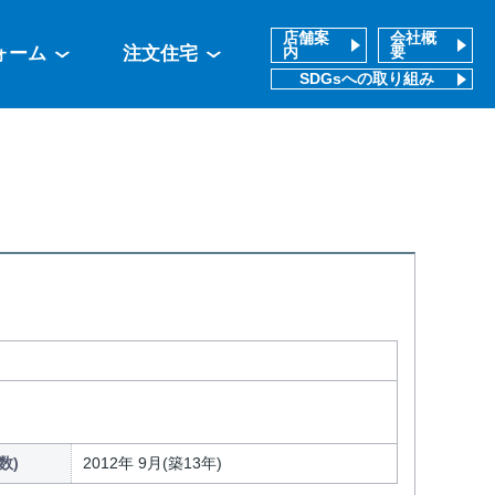
店舗案
会社概
ォーム
注文住宅
内
要
SDGsへの取り組み
数)
2012年 9月(築13年)