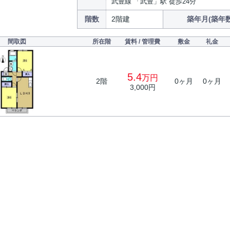
武豊線 「武豊」駅 徒歩24分
階数
2階建
築年月(築年数
間取図
所在階
賃料 / 管理費
敷金
礼金
5.4
万円
2階
0ヶ月
0ヶ月
3,000円