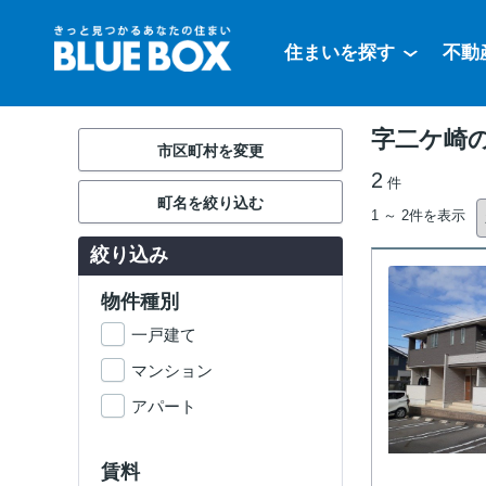
住まいを探す
不動
字二ケ崎
市区町村を変更
2
件
町名を絞り込む
1 ～ 2件を表示
絞り込み
物件種別
一戸建て
マンション
アパート
賃料