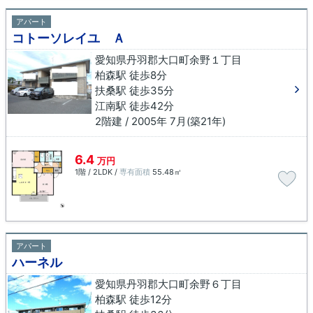
アパート
コトーソレイユ Ａ
愛知県丹羽郡大口町余野１丁目
柏森駅 徒歩8分
扶桑駅 徒歩35分
江南駅 徒歩42分
2階建 / 2005年 7月(築21年)
6.4
万円
1階 / 2LDK /
専有面積
55.48㎡
アパート
ハーネル
愛知県丹羽郡大口町余野６丁目
柏森駅 徒歩12分