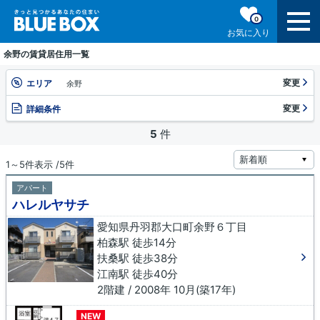
0
お気に入り
余野の賃貸居住用一覧
変更
エリア
余野
変更
詳細条件
5
件
1～5件表示 /5件
アパート
ハレルヤサチ
愛知県丹羽郡大口町余野６丁目
柏森駅 徒歩14分
扶桑駅 徒歩38分
江南駅 徒歩40分
2階建 / 2008年 10月(築17年)
NEW