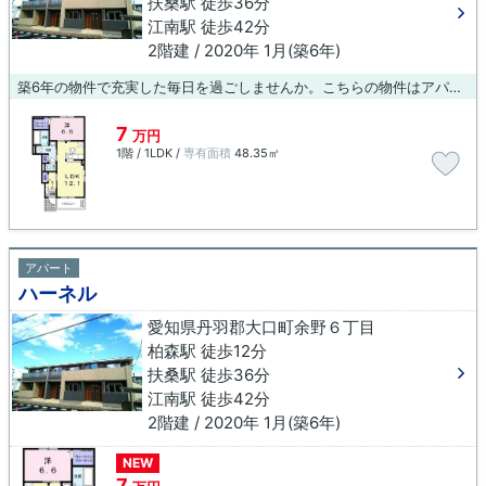
扶桑駅 徒歩36分
江南駅 徒歩42分
2階建 / 2020年 1月(築6年)
築6年の物件で充実した毎日を過ごしませんか。こちらの物件はアパートです。こだわりの条件として多い、駅徒歩10分の物件です。当社オススメの賃貸物件はいかがでしょうか？多種多様な物件を取り扱っており、利便性の高い物件をご紹介させていただきます。お気軽にお問い合わせ下さい。
7
万円
1階 / 1LDK /
専有面積
48.35㎡
アパート
ハーネル
愛知県丹羽郡大口町余野６丁目
柏森駅 徒歩12分
扶桑駅 徒歩36分
江南駅 徒歩42分
2階建 / 2020年 1月(築6年)
NEW
7