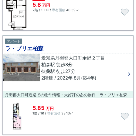
5.8
万円
2階 / 1LDK /
専有面積
40.59㎡
アパート
ラ・ブリエ柏森
愛知県丹羽郡大口町余野２丁目
柏森駅 徒歩8分
扶桑駅 徒歩27分
2階建 / 2022年 8月(築4年)
丹羽郡大口町近辺での物件情報：大好評のあの物件「ラ・ブリエ柏森」。朝に慌てることなく行動するために駅から徒歩8分の駅近物件はいかがでしょうか。新しい生活のスタートにおすすめなのが、こちらのアパートです。内装もきれいな一押しの築浅物件です。きれい好きな方、古い物件は苦手という方に。丹羽郡大口町エリアや柏森周辺でのお部屋探しをサポートいたします。お客様のご希望に合った物件情報をご紹介致しますので、ぜひお問い合わせください。
5.85
万円
1階 / 1R /
専有面積
33.13㎡